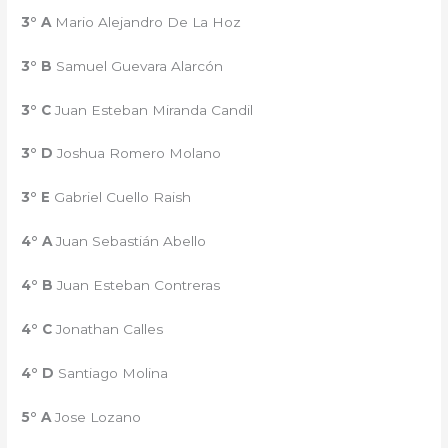
3° A
Mario Alejandro De La Hoz
3° B
Samuel Guevara Alarcón
3° C
Juan Esteban Miranda Candil
3° D
Joshua Romero Molano
3° E
Gabriel Cuello Raish
4° A
Juan Sebastián Abello
4° B
Juan Esteban Contreras
4° C
Jonathan Calles
4° D
Santiago Molina
5° A
Jose Lozano