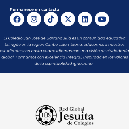
Permanece en contacto
F
I
T
X
L
Y
a
n
i
-
i
o
c
s
k
t
n
u
e
t
t
w
k
t
El Colegio San José de Barranquilla es un comunidad educativa
b
a
o
i
e
u
bilingüe en la región Caribe colombiana, educamos a nuestros
o
g
k
t
d
b
estudiantes con hasta cuatro idiomas con una visión de ciudadanía
o
r
t
i
e
global. Formamos con excelencia integral, inspirada en los valores
k
a
de la espiritualidad ignaciana.
e
n
m
r