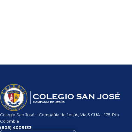
Colegio San José – Compañía de Jesús, Vía 5 CUA – 175 Pto
Colombia
(605)
4009133