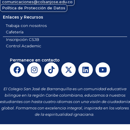
comunicaciones@colsanjose.edu.co
Política de Protección de Datos
Enlaces y Recursos
Trabaja con nosotros
Cafetería
Inscripción CSJB
Control Academic
Permanece en contacto
F
I
T
X
L
Y
a
n
i
-
i
o
c
s
k
t
n
u
e
t
t
w
k
t
El Colegio San José de Barranquilla es un comunidad educativa
b
a
o
i
e
u
bilingüe en la región Caribe colombiana, educamos a nuestros
o
g
k
t
d
b
estudiantes con hasta cuatro idiomas con una visión de ciudadanía
o
r
t
i
e
global. Formamos con excelencia integral, inspirada en los valores
k
a
de la espiritualidad ignaciana.
e
n
m
r