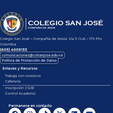
Colegio San José – Compañía de Jesús, Vía 5 CUA – 175 Pto
Colombia
(605)
4009133
comunicaciones@colsanjose.edu.co
Política de Protección de Datos
Enlaces y Recursos
Trabaja con nosotros
Cafetería
Inscripción CSJB
Control Academic
Permanece en contacto
F
I
T
X
L
Y