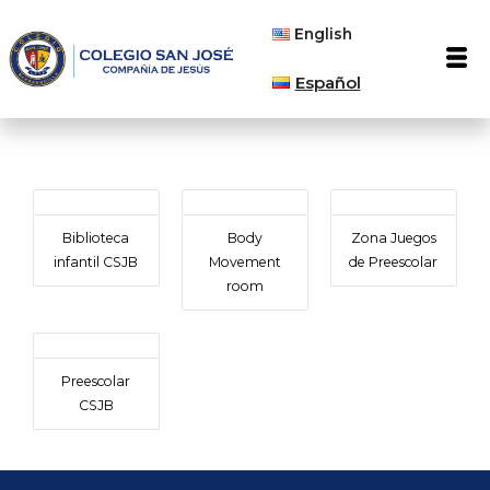
Ir
English
al
Men
contenido
Español
Biblioteca
Body
Zona Juegos
infantil CSJB
Movement
de Preescolar
room
Preescolar
CSJB