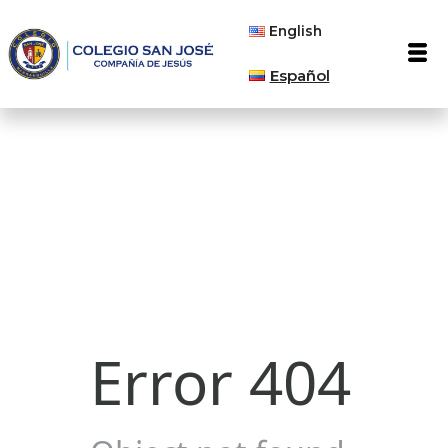
Ir
English
al
Men
contenido
Español