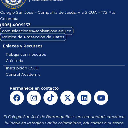
Colegio San José – Compañía de Jesús, Vía 5 CUA – 175 Pto
Colombia
(605)
4009133
comunicaciones@colsanjose.edu.co
Política de Protección de Datos
Enlaces y Recursos
Trabaja con nosotros
Cafetería
Inscripción CSJB
Control Academic
Permanece en contacto
F
I
T
X
L
Y
a
n
i
-
i
o
c
s
k
t
n
u
e
t
t
w
k
t
El Colegio San José de Barranquilla es un comunidad educativa
b
a
o
i
e
u
bilingüe en la región Caribe colombiana, educamos a nuestros