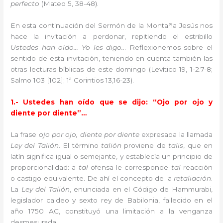
perfecto
(Mateo 5, 38-48).
En esta continuación del Sermón de la Montaña Jesús nos
hace la invitación a perdonar, repitiendo el estribillo
Ustedes han oído… Yo les digo..
. Reflexionemos sobre el
sentido de esta invitación, teniendo en cuenta también las
otras lecturas bíblicas de este domingo (Levítico 19, 1-2.7-8;
Salmo 103 [102]; 1ª Corintios 13,16-23).
1.- Ustedes han oído que se dijo: “Ojo por ojo y
diente por diente”…
La frase
ojo por ojo, diente por diente
expresaba la llamada
Ley del Talión
. El término
talión
proviene de
talis
, que en
latín significa igual o semejante, y establecía un principio de
proporcionalidad: a
tal
ofensa le corresponde
tal
reacción
o castigo equivalente. De ahí el concepto de la
retaliación
.
La
Ley del Talión
, enunciada en el Código de Hammurabi,
legislador caldeo y sexto rey de Babilonia, fallecido en el
año 1750 AC, constituyó una limitación a la venganza
desmesurada.