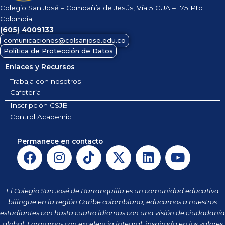
Colegio San José – Compañía de Jesús, Vía 5 CUA – 175 Pto
Colombia
(605)
4009133
comunicaciones@colsanjose.edu.co
Política de Protección de Datos
Enlaces y Recursos
Trabaja con nosotros
Cafetería
Inscripción CSJB
Control Academic
Permanece en contacto
F
I
T
X
L
Y
a
n
i
-
i
o
c
s
k
t
n
u
e
t
t
w
k
t
El Colegio San José de Barranquilla es un comunidad educativa
b
a
o
i
e
u
bilingüe en la región Caribe colombiana, educamos a nuestros
o
g
k
t
d
b
estudiantes con hasta cuatro idiomas con una visión de ciudadanía
global. Formamos con excelencia integral, inspirada en los valores