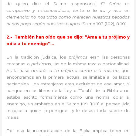
de quien dice el Salmo responsorial:
El Señor es
compasivo y misericordioso, lento a la ira y rico en
clemencia; no nos trata como merecen nuestros pecados
ni nos paga según nuestras culpas
[Salmo 103 (102), 8-10].
2.- También han oído que se dijo: “Ama a tu prójimo y
odia a tu enemigo”…
En la tradición judaica, los
prójimos
eran las personas
cercanas o
próximas,
las de la misma raza o nacionalidad.
Así la frase
amarás a tu prójimo como a ti mismo
, que
encontramos en la primera lectura, se limitaba a los lazos
nacionales. Los extranjeros eran excluidos de ese amor. Y
aunque en los libros de la Ley o “Torah” de la Biblia a no
estaba escrito formalmente como una norma odiar al
enemigo, sin embargo en el Salmo 109 [108] el perseguido
maldice a quien lo persigue y le desea toda suerte de
males.
Por eso la interpretación de la Biblia implica tener en