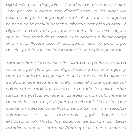
dijo Jesús a sus discípulos: -Ustedes han oído que se dijo:
“Ojo por ojo y diente por diente” Pero yo les digo: No
resistas al que te haga algún mal; al contrario, si alguien
te pega en la mejilla derecha, ofrécele también la otra. Si
alguien te demanda y te quiere quitar la camisa, déjale
que se lleve también tu capa. Si te obligan a llevar carga
una milla, llévala dos. A cualquiera que te pida algo,
dáselo; y no le vuelvas la espalda al que te pida prestado.
También han oído que se dijo: “Ama a tu prójimo y odia a
tu enemigo.” Pero yo les digo: Amen a sus enemigos, y
oren por quienes los persiguen.Así ustedes serán hijos de
su Padre que está en el cielo; pues él hace que su sol
salga sobre malos y buenos, y manda la lluvia sobre
justos e injustos. Porque si ustedes aman solamente a
quienes los aman, ¿qué premio recibirán? Hasta los que
cobran impuestos para Roma se portan así. Y si saludan
solamente a sus hermanos, ¿qué hacen de
extraordinario? Hasta los paganos se portan así. Sean
ustedes perfectos, como su Padre que está en el cielo es