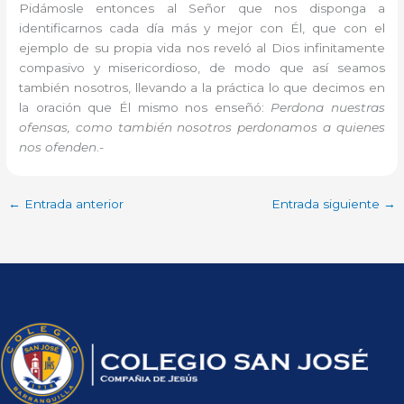
Pidámosle entonces al Señor que nos disponga a
identificarnos cada día más y mejor con Él, que con el
ejemplo de su propia vida nos reveló al Dios infinitamente
compasivo y misericordioso, de modo que así seamos
también nosotros, llevando a la práctica lo que decimos en
la oración que Él mismo nos enseñó:
Perdona nuestras
ofensas, como también nosotros perdonamos a quienes
nos ofenden
.-
←
Entrada anterior
Entrada siguiente
→