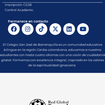
Inscripción CSJB
Control Academic
Permanece en contacto
F
I
T
X
L
Y
a
n
i
-
i
o
c
s
k
t
n
u
e
t
t
w
k
t
El Colegio San José de Barranquilla es un comunidad educativa
b
a
o
i
e
u
bilingüe en la región Caribe colombiana, educamos a nuestros
o
g
k
t
d
b
estudiantes con hasta cuatro idiomas con una visión de ciudadanía
o
r
t
i
e
global. Formamos con excelencia integral, inspirada en los valores
k
a
de la espiritualidad ignaciana.
e
n
m
r