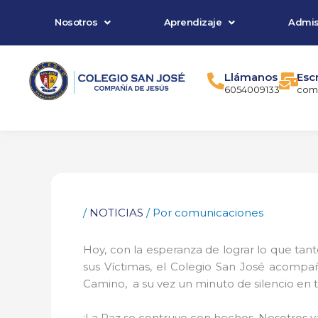
Ir
Nosotros
Aprendizaje
Admis
al
contenido
Llámanos
Esc
6054009133
comu
/
NOTICIAS
/ Por
comunicaciones
Hoy, con la esperanza de lograr lo que tan
sus Víctimas, el Colegio San José acompa
Camino, a su vez un minuto de silencio en to
¡La Paz se contruye con hechos, Nosotros