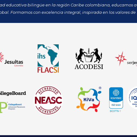
dad educativa bilingüe en la región Caribe colombiana, educamos a 
obal. Formamos con excelencia integral, inspirada en los valores de 