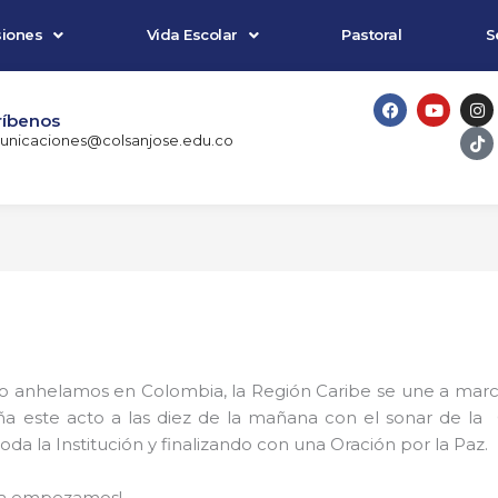
iones
Vida Escolar
Pastoral
S
F
Y
I
T
a
o
n
i
ríbenos
c
u
s
k
nicaciones@colsanjose.edu.co
e
t
t
t
b
u
a
o
o
b
g
k
o
e
r
k
a
m
to anhelamos en Colombia, la Región Caribe se une a marc
ña este acto a las diez de la mañana con el sonar de la
da la Institución y finalizando con una Oración por la Paz.
 ya empezamos!