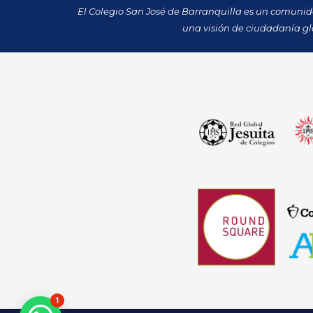
El Colegio San José de Barranquilla es un comuni
una visión de ciudadanía gl
1