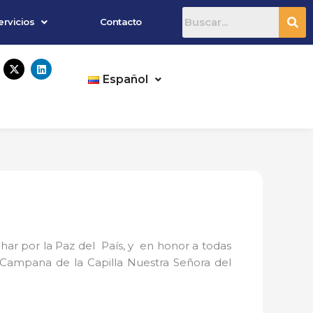
ervicios
Contacto
X
L
-
i
Español
t
n
w
k
i
e
t
d
t
i
e
n
r
har por la Paz del País, y en honor a todas
 Campana de la Capilla Nuestra Señora del