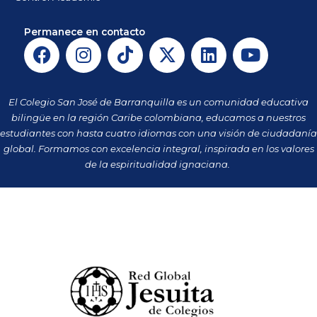
Permanece en contacto
F
I
T
X
L
Y
a
n
i
-
i
o
c
s
k
t
n
u
e
t
t
w
k
t
El Colegio San José de Barranquilla es un comunidad educativa
b
a
o
i
e
u
bilingüe en la región Caribe colombiana, educamos a nuestros
o
g
k
t
d
b
estudiantes con hasta cuatro idiomas con una visión de ciudadanía
o
r
t
i
e
global. Formamos con excelencia integral, inspirada en los valores
k
a
de la espiritualidad ignaciana.
e
n
m
r