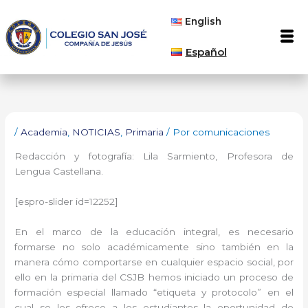
Ir
English
al
Men
contenido
Español
/
Academia
,
NOTICIAS
,
Primaria
/ Por
comunicaciones
Redacción y fotografía: Lila Sarmiento, Profesora de
Lengua Castellana.
[espro-slider id=12252]
En el marco de la educación integral, es necesario
formarse no solo académicamente sino también en la
manera cómo comportarse en cualquier espacio social, por
ello en la primaria del CSJB hemos iniciado un proceso de
formación especial llamado “etiqueta y protocolo” en el
cual se les ofrece a los estudiantes la oportunidad de