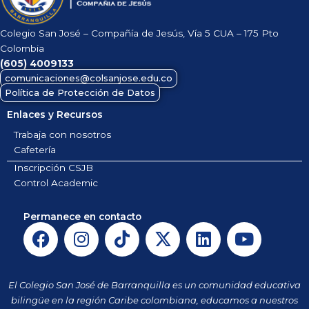
Colegio San José – Compañía de Jesús, Vía 5 CUA – 175 Pto
Colombia
(605)
4009133
comunicaciones@colsanjose.edu.co
Política de Protección de Datos
Enlaces y Recursos
Trabaja con nosotros
Cafetería
Inscripción CSJB
Control Academic
Permanece en contacto
F
I
T
X
L
Y
a
n
i
-
i
o
c
s
k
t
n
u
e
t
t
w
k
t
El Colegio San José de Barranquilla es un comunidad educativa
b
a
o
i
e
u
bilingüe en la región Caribe colombiana, educamos a nuestros