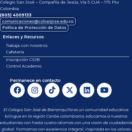
Colegio San José – Compañía de Jesús, Vía 5 CUA – 175 Pto
Colombia
(605)
4009133
comunicaciones@colsanjose.edu.co
Política de Protección de Datos
Enlaces y Recursos
Trabaja con nosotros
Cafetería
Inscripción CSJB
Control Academic
Permanece en contacto
F
I
T
X
L
Y
a
n
i
-
i
o
c
s
k
t
n
u
e
t
t
w
k
t
El Colegio San José de Barranquilla es un comunidad educativa
b
a
o
i
e
u
bilingüe en la región Caribe colombiana, educamos a nuestros
o
g
k
t
d
b
estudiantes con hasta cuatro idiomas con una visión de ciudadanía
o
r
t
i
e
global. Formamos con excelencia integral, inspirada en los valores