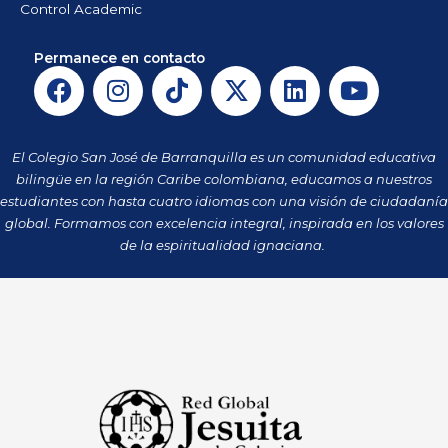
Control Academic
Permanece en contacto
F
I
T
X
L
Y
a
n
i
-
i
o
c
s
k
t
n
u
e
t
t
w
k
t
El Colegio San José de Barranquilla es un comunidad educativa
b
a
o
i
e
u
bilingüe en la región Caribe colombiana, educamos a nuestros
o
g
k
t
d
b
estudiantes con hasta cuatro idiomas con una visión de ciudadanía
o
r
t
i
e
global. Formamos con excelencia integral, inspirada en los valores
k
a
de la espiritualidad ignaciana.
e
n
m
r