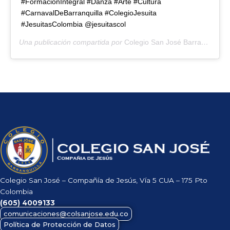
#FormaciónIntegral #Danza #Arte #Cultura
#CarnavalDeBarranquilla #ColegioJesuita
#JesuitasColombia @jesuitascol
Una publicación compartida por
Colegio San José Barranquilla
(@
Colegio San José – Compañía de Jesús, Vía 5 CUA – 175 Pto
Colombia
(605)
4009133
comunicaciones@colsanjose.edu.co
Política de Protección de Datos