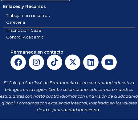
Enlaces y Recursos
Trabaja con nosotros
Cafetería
Inscripción CSJB
Control Academic
Permanece en contacto
F
I
T
X
L
Y
a
n
i
-
i
o
c
s
k
t
n
u
e
t
t
w
k
t
El Colegio San José de Barranquilla es un comunidad educativa
b
a
o
i
e
u
bilingüe en la región Caribe colombiana, educamos a nuestros
o
g
k
t
d
b
estudiantes con hasta cuatro idiomas con una visión de ciudadanía
o
r
t
i
e
global. Formamos con excelencia integral, inspirada en los valores
k
a
de la espiritualidad ignaciana.
e
n
m
r