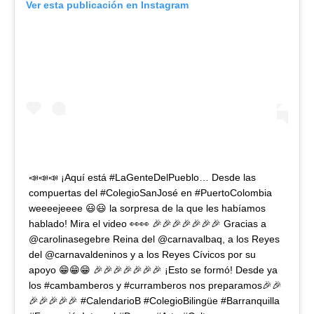
Ver esta publicación en Instagram
📣📣📣 ¡Aquí está #LaGenteDelPueblo… Desde las
compuertas del #ColegioSanJosé en #PuertoColombia
weeeejeeee 😃😃 la sorpresa de la que les habíamos
hablado! Mira el video 👀👀 🎉🎉🎉🎉🎉🎉🎉 Gracias a
@carolinasegebre Reina del @carnavalbaq, a los Reyes
del @carnavaldeninos y a los Reyes Cívicos por su
apoyo 😁😁😁 🎉🎉🎉🎉🎉🎉🎉 ¡Esto se formó! Desde ya
los #cambamberos y #curramberos nos preparamos🎉🎉
🎉🎉🎉🎉🎉 #CalendarioB #ColegioBilingüe #Barranquilla