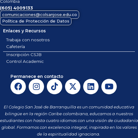
Colombia
(605)
4009133
comunicaciones@colsanjose.edu.co
Política de Protección de Datos
Enlaces y Recursos
Trabaja con nosotros
Cafetería
Inscripción CSJB
Control Academic
Permanece en contacto
F
I
T
X
L
Y
a
n
i
-
i
o
c
s
k
t
n
u
e
t
t
w
k
t
El Colegio San José de Barranquilla es un comunidad educativa
b
a
o
i
e
u
bilingüe en la región Caribe colombiana, educamos a nuestros
o
g
k
t
d
b
estudiantes con hasta cuatro idiomas con una visión de ciudadanía
o
r
t
i
e
global. Formamos con excelencia integral, inspirada en los valores
k
a
de la espiritualidad ignaciana.
e
n