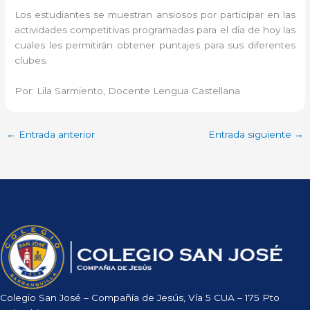
Los estudiantes se muestran ansiosos por participar en las
actividades competitivas programadas para el día de hoy las
cuales les permitirán obtener puntajes para sus diferentes
clubes.
Por: Lila Sarmiento, Docente Lengua Castellana
←
Entrada anterior
Entrada siguiente
→
Colegio San José – Compañía de Jesús, Vía 5 CUA – 175 Pto