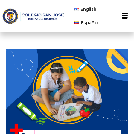
Ir
English
al
Men
contenido
Español