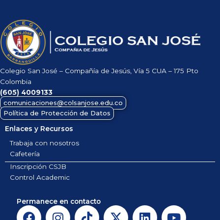
Colegio San José – Compañía de Jesús, Vía 5 CUA – 175 Pto
Colombia
(605)
4009133
comunicaciones@colsanjose.edu.co
Política de Protección de Datos
Enlaces y Recursos
Trabaja con nosotros
Cafetería
Inscripción CSJB
Control Academic
Permanece en contacto
F
I
T
X
L
Y