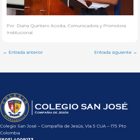
Por: Diana Quintero Acosta, Comunicadora y Promotora
Institucional.
←
Entrada anterior
Entrada siguiente
→
Colegio San José – Compañía de Jesús, Vía 5 CUA – 175 Pto
Colombia
(605)
4009133