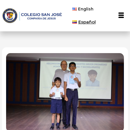
Ir
English
al
Men
contenido
Español