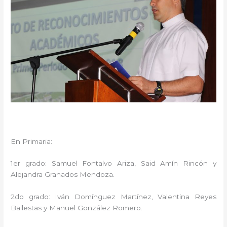
En Primaria:
1er grado: Samuel Fontalvo Ariza, Said Amín Rincón y
Alejandra Granados Mendoza.
2do grado: Iván Domínguez Martínez, Valentina Reyes
Ballestas y Manuel González Romero.