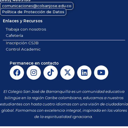
comunicaciones@colsanjose.edu.co
Política de Protección de Datos
Enlaces y Recursos
Trabaja con nosotros
Cafetería
Inscripción CSJB
Control Academic
Permanece en contacto
F
I
T
X
L
Y
a
n
i
-
i
o
c
s
k
t
n
u
e
t
t
w
k
t
El Colegio San José de Barranquilla es un comunidad educativa
b
a
o
i
e
u
bilingüe en la región Caribe colombiana, educamos a nuestros
o
g
k
t
d
b
estudiantes con hasta cuatro idiomas con una visión de ciudadanía
o
r
t
i
e
global. Formamos con excelencia integral, inspirada en los valores
k
a
de la espiritualidad ignaciana.
e
n
m
r