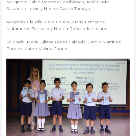
3er grado: Pablo Ramírez Castiblanco, José David
Sastoque Lewis y Héctor Gaviria Tamayo.
4o grado: Claudia Mejía Forero, María Fernanda
Matamoros Fonseca y Natalia Rebolledo Lozano.
5o grado: María Juliana López Salcedo, Sergio Martínez
Barba y Mateo Molina Coneo.