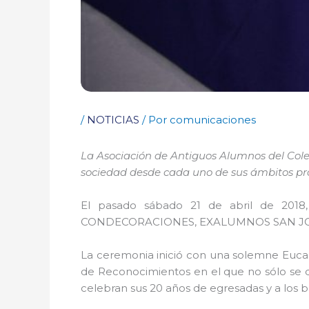
/
NOTICIAS
/ Por
comunicaciones
La Asociación de Antiguos Alumnos del Cole
sociedad desde cada uno de sus ámbitos pro
El pasado sábado 21 de abril de 2018
CONDECORACIONES, EXALUMNOS SAN JOSÉ”, ev
La ceremonia inició con una solemne Eucari
de Reconocimientos en el que no sólo se d
celebran sus 20 años de egresadas y a los b