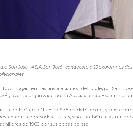
gio San José –ASIA San José- condecoró a 15 exalumnos des
fesionales.
, tuvo lugar en las instalaciones del Colegio Sa
ento organizado por la Asociación de Exalumnos en el m
stía en la Capilla Nuestra Señora del Camino, y posteriorme
estacaron a egresados ilustres, sino también a las mujer
achilleres de 1968 por sus bodas de oro.