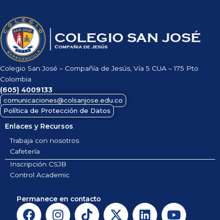
Colegio San José – Compañía de Jesús, Vía 5 CUA – 175 Pto
Colombia
(605)
4009133
comunicaciones@colsanjose.edu.co
Política de Protección de Datos
Enlaces y Recursos
Trabaja con nosotros
Cafetería
Inscripción CSJB
Control Academic
Permanece en contacto
F
I
T
X
L
Y