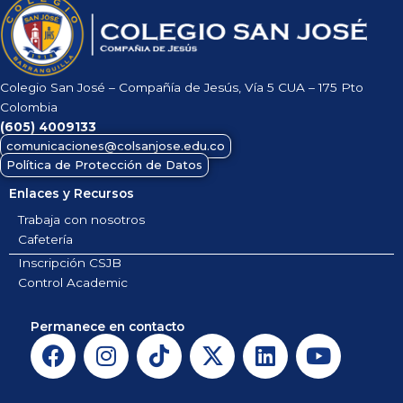
Colegio San José – Compañía de Jesús, Vía 5 CUA – 175 Pto
Colombia
(605)
4009133
comunicaciones@colsanjose.edu.co
Política de Protección de Datos
Enlaces y Recursos
Trabaja con nosotros
Cafetería
Inscripción CSJB
Control Academic
Permanece en contacto
F
I
T
X
L
Y
a
n
i
-
i
o
c
s
k
t
n
u