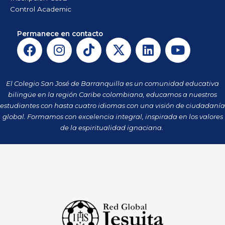
Control Academic
Permanece en contacto
F
I
T
X
L
Y
a
n
i
-
i
o
c
s
k
t
n
u
e
t
t
w
k
t
El Colegio San José de Barranquilla es un comunidad educativa
b
a
o
i
e
u
bilingüe en la región Caribe colombiana, educamos a nuestros
o
g
k
t
d
b
estudiantes con hasta cuatro idiomas con una visión de ciudadanía
o
r
t
i
e
global. Formamos con excelencia integral, inspirada en los valores
k
a
de la espiritualidad ignaciana.
e
n
m
r