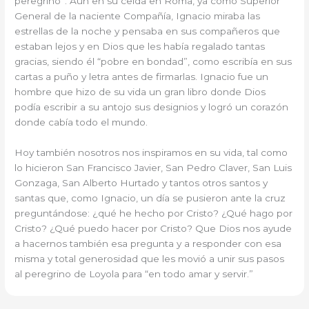
peregrino”. Aún en su celda en Roma, ya como Superior
General de la naciente Compañía, Ignacio miraba las
estrellas de la noche y pensaba en sus compañeros que
estaban lejos y en Dios que les había regalado tantas
gracias, siendo él “pobre en bondad”, como escribía en sus
cartas a puño y letra antes de firmarlas. Ignacio fue un
hombre que hizo de su vida un gran libro donde Dios
podía escribir a su antojo sus designios y logró un corazón
donde cabía todo el mundo.
Hoy también nosotros nos inspiramos en su vida, tal como
lo hicieron San Francisco Javier, San Pedro Claver, San Luis
Gonzaga, San Alberto Hurtado y tantos otros santos y
santas que, como Ignacio, un día se pusieron ante la cruz
preguntándose: ¿qué he hecho por Cristo? ¿Qué hago por
Cristo? ¿Qué puedo hacer por Cristo? Que Dios nos ayude
a hacernos también esa pregunta y a responder con esa
misma y total generosidad que les movió a unir sus pasos
al peregrino de Loyola para “en todo amar y servir.”