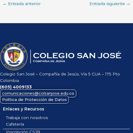
←
Entrada anterior
Entrada siguiente
→
Colegio San José – Compañía de Jesús, Vía 5 CUA – 175 Pto
Colombia
(605)
4009133
comunicaciones@colsanjose.edu.co
Política de Protección de Datos
Enlaces y Recursos
Trabaja con nosotros
Cafetería
Inscripción CSJB