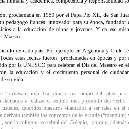
cia humana y académica, competencia y responsabilidad so
ón, proclamada en 1950 por el Papa Pío XII, de
San Juan
un pedagogo francés
innovador para su época, fundador 
nicios a la educación de niños y jóvenes
.
Y en ese mism
el Maestro.
endo de cada país. Por ejemplo en Argentina y Chile se c
 Todas estas fechas fueron
proclamadas en épocas y por m
ido por la UNESCO para celebrar el Día del Maestro en el 
on la educación y el crecimiento personal de ciudadan
 de su vida.
ue “profesan” una disciplina o un campo del saber para 
n llamados a realizar el sentido más profundo del verbo 
; ustedes, queridos maestros -llamados a ser tales en e
se derivan también los conceptos de lo grande (“magnum) y 
)-, son la columna vertebral del Colegio,
porque, además d