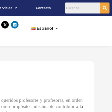
ervicios
Contacto
X
L
-
i
Español
t
n
w
k
i
e
t
d
t
i
e
n
r
 queridos profesores y profesoras, en orden
como propósito indeclinable contribuir a
la