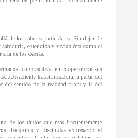
mantenerse en pie ni marchar adecuadamente
lá de los saberes particulares. Sin dejar de
 sabiduría, entendida y vivida ésta como el
r a la de los demás.
nformación cognoscitiva, en cooperar con sus
structivamente transformadora, a partir del
r del sentido de la realidad propi y la del
no de los títulos que más frecuentemente
os discípulos y discípulas expresaron el
s se sentían atraídos por sus palabras, sus