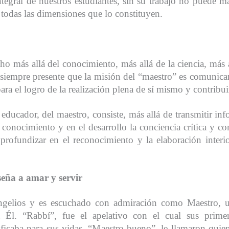
ntegral de nuestros estudiantes, sin su trabajo no puede 
 todas las dimensiones que lo constituyen.
ho más allá del conocimiento, más allá de la ciencia, más al
r siempre presente que la misión del “maestro” es comunicar
ara el logro de la realización plena de sí mismo y contribui
l educador, del maestro, consiste, más allá de transmitir i
conocimiento y en el desarrollo la conciencia crítica y con
rofundizar en el reconocimiento y la elaboración interio
seña a amar y servir
ngelios y es escuchado con admiración como Maestro, u
 a Él. “Rabbí”, fue el apelativo con el cual sus primer
ficaba para sus vidas. “Maestro bueno”, le llamaron quiene