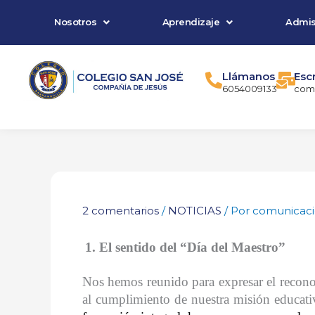
Ir
Nosotros
Aprendizaje
Admis
al
contenido
Llámanos
Esc
6054009133
comu
2 comentarios
/
NOTICIAS
/ Por
comunicac
1. El sentido del “Día del Maestro”
Nos hemos reunido para expresar el recon
al cumplimiento de nuestra misión educati