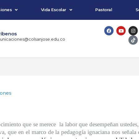
iones
Vida Escolar
Pastoral
S
F
Y
I
T
a
o
n
i
ríbenos
c
u
s
k
nicaciones@colsanjose.edu.co
e
t
t
t
b
u
a
o
o
b
g
k
o
e
r
k
a
m
iones
ocimiento que se merece
la labor que desempeñan ustedes,
va, que en el marco de la pedagogía ignaciana nos señala 