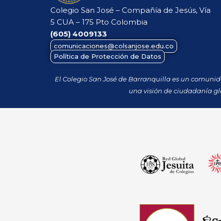
Colegio San José – Compañía de Jesús, Vía
5 CUA – 175 Pto Colombia
(605)
4009133
comunicaciones@colsanjose.edu.co
Política de Protección de Datos
El Colegio San José de Barranquilla es un comuni
una visión de ciudadanía gl