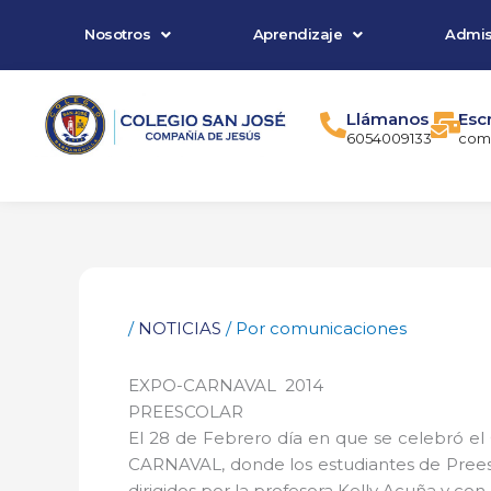
Ir
Nosotros
Aprendizaje
Admis
al
contenido
Llámanos
Esc
6054009133
comu
/
NOTICIAS
/ Por
comunicaciones
EXPO-CARNAVAL 2014
PREESCOLAR
El 28 de Febrero día en que se celebró el 
CARNAVAL, donde los estudiantes de Preesco
dirigidos por la profesora Kelly Acuña y co