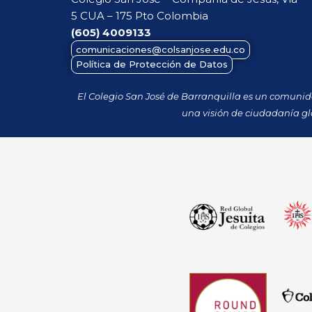
5 CUA – 175 Pto Colombia
(605)
4009133
comunicaciones@colsanjose.edu.co
Política de Protección de Datos
El Colegio San José de Barranquilla es un comuni
una visión de ciudadanía gl