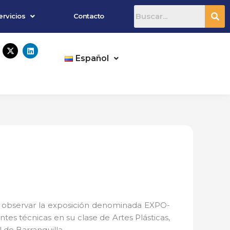
ervicios
Contacto
X
L
-
i
Español
t
n
w
k
i
e
t
d
t
i
e
n
r
ron observar la exposición denominada EXPO-
es técnicas en su clase de Artes Plásticas,
 de Barranquilla.