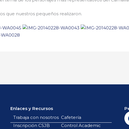
jos que nuestros pequeños realizaron.
Enlaces y Recursos
P
Trabaja con nosotros
Cafetería
Inscripción CSJB
Control Academic