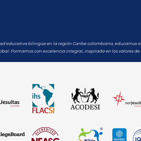
dad educativa bilingüe en la región Caribe colombiana, educamos a 
obal. Formamos con excelencia integral, inspirada en los valores de 