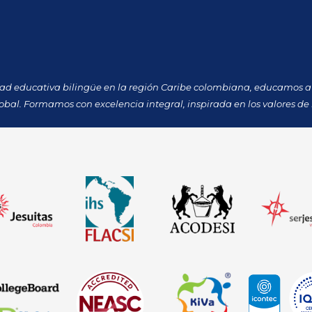
dad educativa bilingüe en la región Caribe colombiana, educamos a 
obal. Formamos con excelencia integral, inspirada en los valores de 