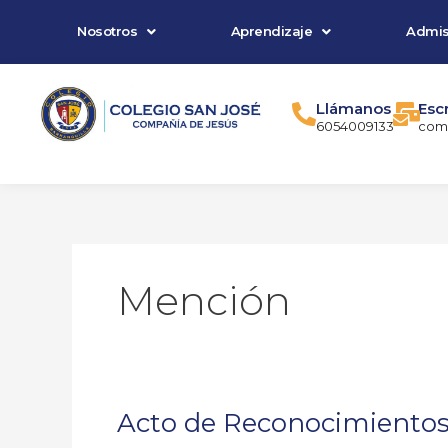
Ir
Nosotros
Aprendizaje
Admis
al
contenido
Llámanos
Esc
6054009133
comu
Mención
Acto de Reconocimientos
Acto
de