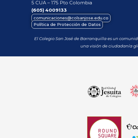
5 CUA – 175 Pto Colombia
(605)
4009133
comunicaciones@colsanjose.edu.co
Política de Protección de Datos
El Colegio San José de Barranquilla es un comuni
una visión de ciudadanía gl