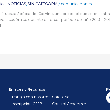
ica
,
NOTICIAS
,
SIN CATEGORIA
/
comunicaciones
apilla Nuestra Señora del Camino, un acto en el que se busca
vel académico durante el tercer período del año 2013 – 2014
]
Enlaces y Recursos
P
Trabaja con nosotros
Cafetería
Inscripción CSJB
Control Academic