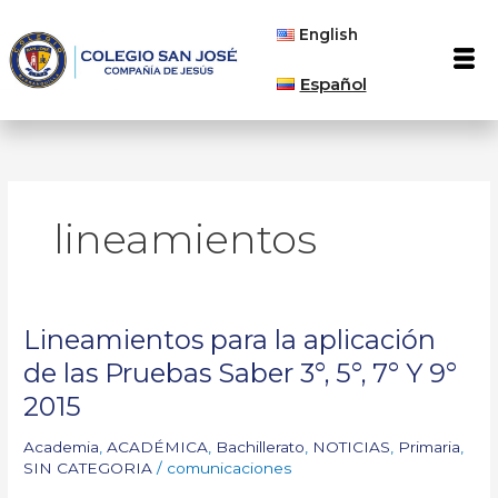
Ir
English
al
Men
contenido
Español
lineamientos
Lineamientos para la aplicación
Lineamientos
para
de las Pruebas Saber 3°, 5°, 7° Y 9°
la
2015
aplicación
de
Academia
,
ACADÉMICA
,
Bachillerato
,
NOTICIAS
,
Primaria
,
las
SIN CATEGORIA
/
comunicaciones
Pruebas