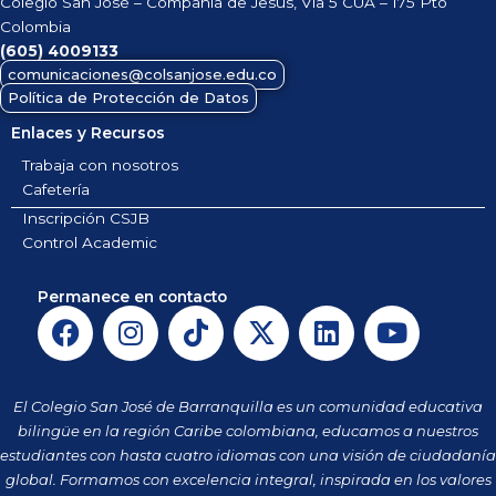
Colegio San José – Compañía de Jesús, Vía 5 CUA – 175 Pto
Colombia
(605)
4009133
comunicaciones@colsanjose.edu.co
Política de Protección de Datos
Enlaces y Recursos
Trabaja con nosotros
Cafetería
Inscripción CSJB
Control Academic
Permanece en contacto
F
I
T
X
L
Y
a
n
i
-
i
o
c
s
k
t
n
u
e
t
t
w
k
t
El Colegio San José de Barranquilla es un comunidad educativa
b
a
o
i
e
u
bilingüe en la región Caribe colombiana, educamos a nuestros
o
g
k
t
d
b
estudiantes con hasta cuatro idiomas con una visión de ciudadanía
o
r
t
i
e
global. Formamos con excelencia integral, inspirada en los valores