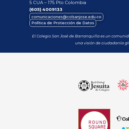
5 CUA – 175 Pto Colombia
(605)
4009133
comunicaciones@colsanjose.edu.co
Política de Protección de Datos
El Colegio San José de Barranquilla es un comuni
una visión de ciudadanía gl