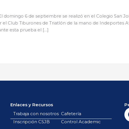
l domingo 6 de septiembre se realizó en el Colegio San José
el Club Tiburones de Triatlón de la mano de Indeportes At
nte esta prueba el […]
Enlaces y Recursos
P
Trabaja con nosotros
Cafetería
Inscripción CSJB
Control Academic