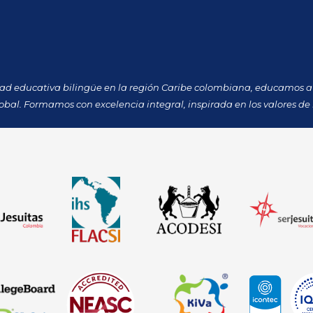
dad educativa bilingüe en la región Caribe colombiana, educamos a 
obal. Formamos con excelencia integral, inspirada en los valores de 