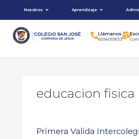
Ir
Nosotros
Aprendizaje
Admis
al
contenido
Llámanos
Esc
6054009133
comu
educacion fisica
Primera Valida Intercolegi
Primera
Valida