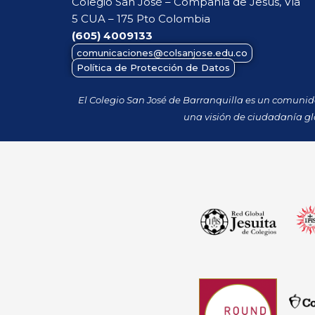
Colegio San José – Compañía de Jesús, Vía
5 CUA – 175 Pto Colombia
(605)
4009133
comunicaciones@colsanjose.edu.co
Política de Protección de Datos
El Colegio San José de Barranquilla es un comuni
una visión de ciudadanía gl