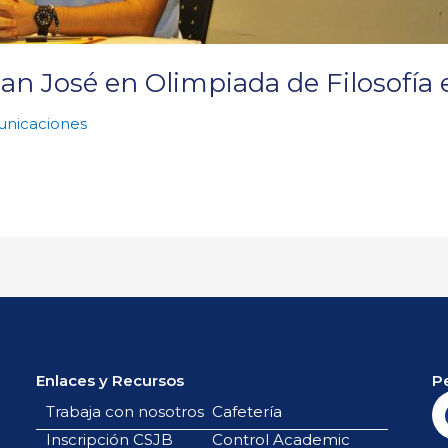
an José en Olimpiada de Filosofía
nicaciones
Enlaces y Recursos
P
Trabaja con nosotros
Cafetería
Inscripción CSJB
Control Academic