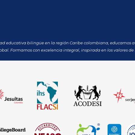
dad educativa bilingüe en la región Caribe colombiana, educamos a 
obal. Formamos con excelencia integral, inspirada en los valores de 