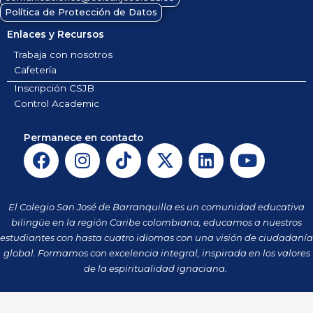
Política de Protección de Datos
Enlaces y Recursos
Trabaja con nosotros
Cafetería
Inscripción CSJB
Control Academic
Permanece en contacto
F
I
T
X
L
Y
a
n
i
-
i
o
c
s
k
t
n
u
e
t
t
w
k
t
El Colegio San José de Barranquilla es un comunidad educativa
b
a
o
i
e
u
bilingüe en la región Caribe colombiana, educamos a nuestros
o
g
k
t
d
b
estudiantes con hasta cuatro idiomas con una visión de ciudadanía
o
r
t
i
e
global. Formamos con excelencia integral, inspirada en los valores
k
a
de la espiritualidad ignaciana.
e
n
m
r