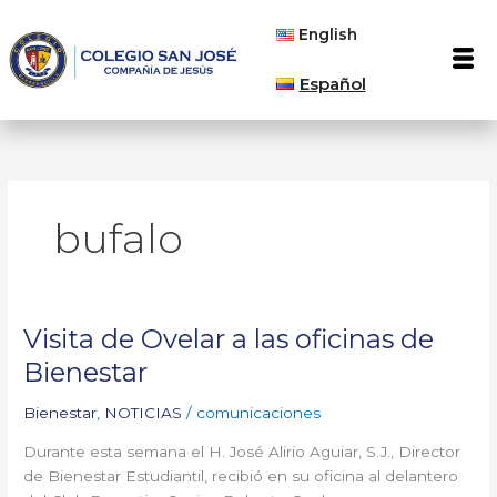
Ir
English
al
Men
contenido
Español
bufalo
Visita de Ovelar a las oficinas de
Visita
de
Bienestar
Ovelar
a
Bienestar
,
NOTICIAS
/
comunicaciones
las
Durante esta semana el H. José Alirio Aguiar, S.J., Director
oficinas
de Bienestar Estudiantil, recibió en su oficina al delantero
de