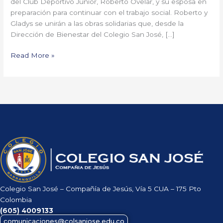
del Club Deportivo Junior, Roberto Ovelar, y su esposa en
Bienestar
preparación para continuar con el trabajo social. Roberto y
Gladys se unirán a las obras solidarias que, desde la
Dirección de Bienestar del Colegio San José, […]
Read More »
Colegio San José – Compañía de Jesús, Vía 5 CUA – 175 Pto
Colombia
(605)
4009133
comunicaciones@colsanjose.edu.co