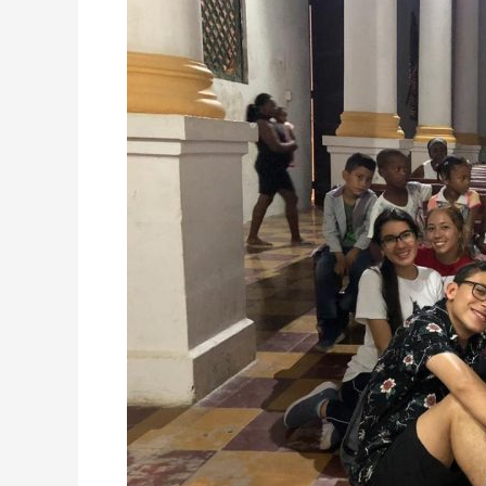
Bolívar
de
Campamento
Misión
Navidad