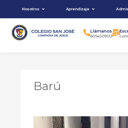
Ir
Nosotros
Aprendizaje
Admis
al
contenido
Llámanos
Esc
6054009133
comu
Barú
Estamos
en