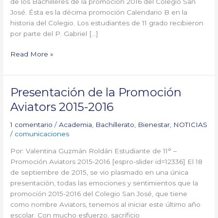
de los Bachilleres de la promoción 2016 del Colegio San
José. Ésta es la décima promoción Calendario B en la
historia del Colegio. Los estudiantes de 11 grado recibieron
por parte del P. Gabriel […]
Read More »
Presentación de la Promoción
Presentación
de
Aviators 2015-2016
la
Promoción
1 comentario
/
Academia
,
Bachillerato
,
Bienestar
,
NOTICIAS
Aviators
/
comunicaciones
2015-
Por: Valentina Guzmán Roldán Estudiante de 11° –
2016
Promoción Aviators 2015-2016 [espro-slider id=12336] El 18
de septiembre de 2015, se vio plasmado en una única
presentación, todas las emociones y sentimientos que la
promoción 2015-2016 del Colegio San José, que tiene
como nombre Aviators, tenemos al iniciar este último año
escolar. Con mucho esfuerzo, sacrificio