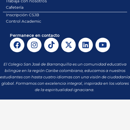
Trabaja con nosotros
Cafetería
Inscripción CSJB
Control Academic
Permanece en contacto
F
I
T
X
L
Y
a
n
i
-
i
o
c
s
k
t
n
u
e
t
t
w
k
t
El Colegio San José de Barranquilla es un comunidad educativa
b
a
o
i
e
u
bilingüe en la región Caribe colombiana, educamos a nuestros
o
g
k
t
d
b
estudiantes con hasta cuatro idiomas con una visión de ciudadanía
o
r
t
i
e
global. Formamos con excelencia integral, inspirada en los valores
k
a
de la espiritualidad ignaciana.
e
n
m
r