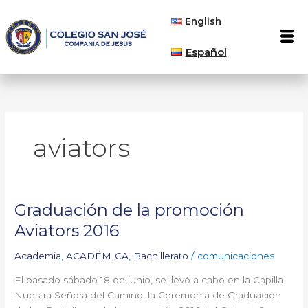
Ir
English
al
Men
contenido
Español
aviators
Graduación de la promoción
Graduación
de
Aviators 2016
la
promoción
Academia
,
ACADÉMICA
,
Bachillerato
/
comunicaciones
Aviators
El pasado sábado 18 de junio, se llevó a cabo en la Capilla
2016
Nuestra Señora del Camino, la Ceremonia de Graduación