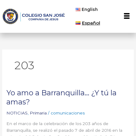
Ir
English
al
Men
contenido
Español
203
Yo amo a Barranquilla… ¿Y tú la
Yo
amo
amas?
a
Barranquilla…
NOTICIAS
,
Primaria
/
comunicaciones
¿Y
En el marco de la celebración de los 203 años de
tú
Barranquilla, se realizó el pasado 7 de abril de 2016 en la
la