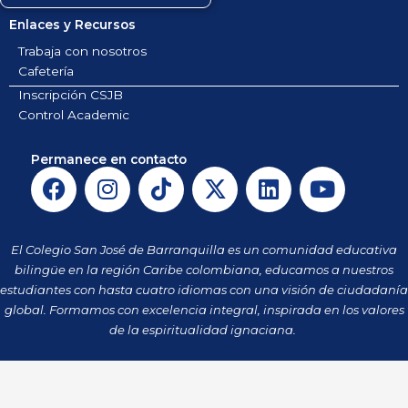
Enlaces y Recursos
Trabaja con nosotros
Cafetería
Inscripción CSJB
Control Academic
Permanece en contacto
F
I
T
X
L
Y
a
n
i
-
i
o
c
s
k
t
n
u
e
t
t
w
k
t
El Colegio San José de Barranquilla es un comunidad educativa
b
a
o
i
e
u
bilingüe en la región Caribe colombiana, educamos a nuestros
o
g
k
t
d
b
estudiantes con hasta cuatro idiomas con una visión de ciudadanía
o
r
t
i
e
global. Formamos con excelencia integral, inspirada en los valores
k
a
de la espiritualidad ignaciana.
e
n
m
r