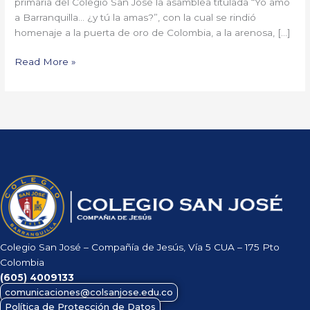
primaria del Colegio San José la asamblea titulada “Yo amo
amas?
a Barranquilla… ¿y tú la amas?”, con la cual se rindió
homenaje a la puerta de oro de Colombia, a la arenosa, […]
Read More »
Colegio San José – Compañía de Jesús, Vía 5 CUA – 175 Pto
Colombia
(605)
4009133
comunicaciones@colsanjose.edu.co
Política de Protección de Datos