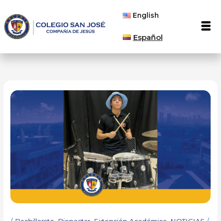
Ir
English
al
Men
contenido
Español
/
Bachillerato
,
Bienestar
,
Extensión Académica
,
NOTICIAS
/