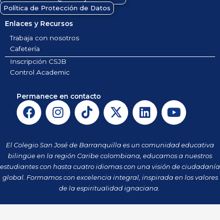
Política de Protección de Datos
Enlaces y Recursos
Trabaja con nosotros
Cafetería
Inscripción CSJB
Control Academic
Permanece en contacto
F
I
T
X
L
Y
a
n
i
-
i
o
c
s
k
t
n
u
e
t
t
w
k
t
El Colegio San José de Barranquilla es un comunidad educativa
b
a
o
i
e
u
bilingüe en la región Caribe colombiana, educamos a nuestros
o
g
k
t
d
b
estudiantes con hasta cuatro idiomas con una visión de ciudadanía
o
r
t
i
e
global. Formamos con excelencia integral, inspirada en los valores
k
a
de la espiritualidad ignaciana.
e
n
m
r