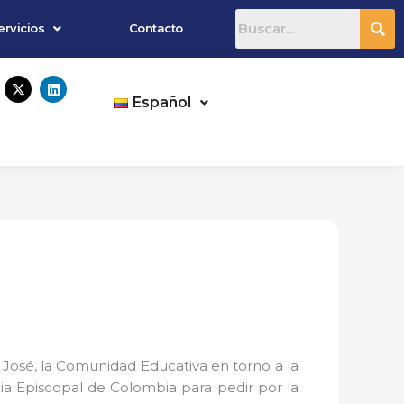
ervicios
Contacto
X
L
-
i
Español
t
n
w
k
i
e
t
d
t
i
e
n
r
 José, la Comunidad Educativa en torno a la
ia Episcopal de Colombia para pedir por la