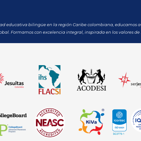
dad educativa bilingüe en la región Caribe colombiana, educamos a 
obal. Formamos con excelencia integral, inspirada en los valores de 