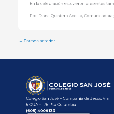
En la celebración estuvieron presentes tam
Por: Diana Quintero Acosta, Comunicadora y
←
Entrada anterior
Colegio San José – Compañía de Jesús, Vía
5 CUA – 175 Pto Colombia
(605)
4009133