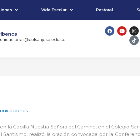
iones
Vida Escolar
Pastoral
S
F
Y
I
T
a
o
n
i
ríbenos
c
u
s
k
nicaciones@colsanjose.edu.co
e
t
t
t
b
u
a
o
o
b
g
k
o
e
r
k
a
m
nicaciones
n la Capilla Nuestra Señora del Camino, en el Colegio San
 Santísimo, realizó la oración convocada por la Conferenc