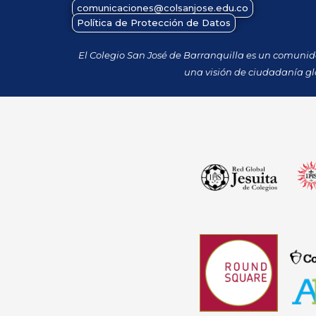
comunicaciones@colsanjose.edu.co
Política de Protección de Datos
El Colegio San José de Barranquilla es un comuni
una visión de ciudadanía gl