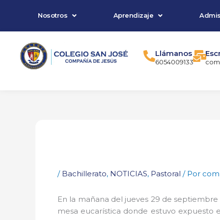
Ir
Nosotros
Aprendizaje
Admis
al
contenido
Llámanos
Esc
6054009133
comu
/
Bachillerato
,
NOTICIAS
,
Pastoral
/ Por
comu
En la mañana del jueves 29 de septiembre e
mesa eucarística donde estuvo expuesto el