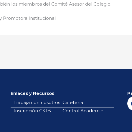
bién los miembros del Comité Asesor del Colegio.
 Promotora Institucional.
Enlaces y Recursos
P
Trabaja con nosotros
Cafetería
Inscripción CSJB
Control Academic