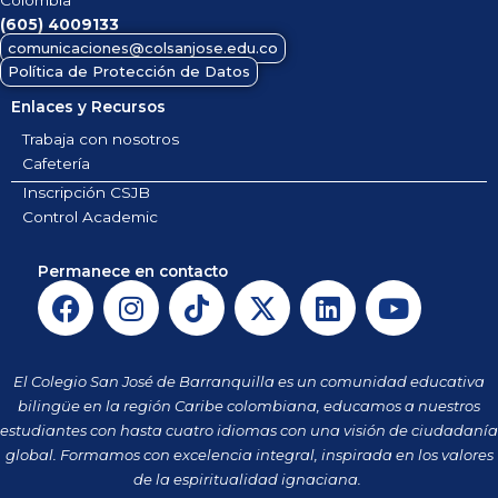
Colombia
(605)
4009133
comunicaciones@colsanjose.edu.co
Política de Protección de Datos
Enlaces y Recursos
Trabaja con nosotros
Cafetería
Inscripción CSJB
Control Academic
Permanece en contacto
F
I
T
X
L
Y
a
n
i
-
i
o
c
s
k
t
n
u
e
t
t
w
k
t
El Colegio San José de Barranquilla es un comunidad educativa
b
a
o
i
e
u
bilingüe en la región Caribe colombiana, educamos a nuestros
o
g
k
t
d
b
estudiantes con hasta cuatro idiomas con una visión de ciudadanía
o
r
t
i
e
global. Formamos con excelencia integral, inspirada en los valores
k
a
de la espiritualidad ignaciana.
e
n