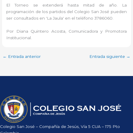
El Torneo se extenderá hasta mitad de año. La
programación de los partidos del Colegio San José pueden
ser consultados en 'La Jaula' en el teléfono 3786060.
Por Diana Quintero Acosta, Comunicadora y Promotora
Institucional.
←
Entrada anterior
Entrada siguiente
→
Colegio San José – Compañía de Jesús, Vía 5 CUA – 175 Pto