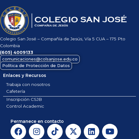
Colegio San José – Compañía de Jesús, Vía 5 CUA – 175 Pto
Colombia
(605)
4009133
comunicaciones@colsanjose.edu.co
Política de Protección de Datos
Enlaces y Recursos
Trabaja con nosotros
Cafetería
Inscripción CSJB
Control Academic
Permanece en contacto
F
I
T
X
L
Y
a
n
i
-
i
o