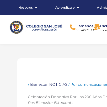
Ir
Nosotros
Aprendizaje
Admis
al
contenido
Llámanos
Esc
6054009133
comu
/
Bienestar
,
NOTICIAS
/ Por
comunicacione
Celebración Deportiva Por Los 200 Años D
Por: Bienestar Estudiantil