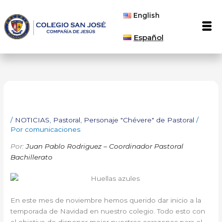
Ir
English
al
Men
contenido
Español
/
NOTICIAS
,
Pastoral
,
Personaje "Chévere" de Pastoral
/
Por
comunicaciones
Por:
Juan Pablo Rodriguez – Coordinador Pastoral
Bachillerato
En este mes de noviembre hemos querido dar inicio a la
temporada de Navidad en nuestro colegio. Todo esto con
el objetivo de disponer mejor nuestros corazones para el