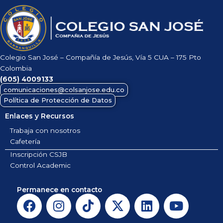
Colegio San José – Compañía de Jesús, Vía 5 CUA – 175 Pto
Colombia
(605)
4009133
comunicaciones@colsanjose.edu.co
Política de Protección de Datos
Enlaces y Recursos
Trabaja con nosotros
Cafetería
Inscripción CSJB
Control Academic
Permanece en contacto
F
I
T
X
L
Y
a
n
i
-
i
o