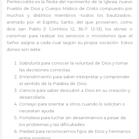
Pentecostés es la fiesta del nacimiento de la Iglesia, nuevo
Pueblo de Dios y Cuerpo Místico de Cristo compuesto por
muchos y distintos miembros –todos los bautizados-,
animado por el Espíritu Santo, del que provienen, como
dice san Pablo (1 Corintios 12, 3b-7. 12-13), los
dones
o
carismas
para realizar los
servicio
s o
ministerios
que el
Señor asigna a cada cual según su propia vocación. Estos
dones son siete:
S
abiduría
para conocer la voluntad de Dios y tomar
las decisiones correctas.
Entendimiento
para saber interpretar y comprender
el sentido de la Palabra de Dios.
Ciencia
para saber descubrir a Dios en su creación y
desarrollarla.
Consejo
para orientar a otros cuando lo solicitan o
necesitan ayuda.
Fortaleza
para luchar sin desanimarnos a pesar de
los problemas y las dificultades.
Piedad
para reconocernos hijos de Dios y hermanos
entre nosotros.