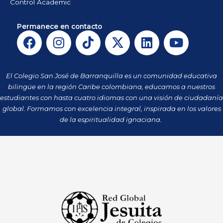
Control Academic
Permanece en contacto
F
I
T
X
L
Y
a
n
i
-
i
o
c
s
k
t
n
u
e
t
t
w
k
t
El Colegio San José de Barranquilla es un comunidad educativa
b
a
o
i
e
u
bilingüe en la región Caribe colombiana, educamos a nuestros
o
g
k
t
d
b
estudiantes con hasta cuatro idiomas con una visión de ciudadanía
o
r
t
i
e
global. Formamos con excelencia integral, inspirada en los valores
k
a
de la espiritualidad ignaciana.
e
n
m
r