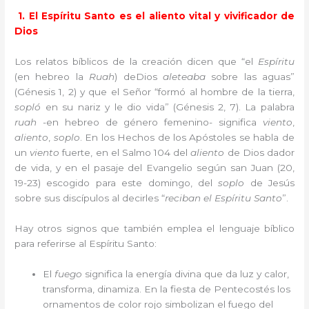
1. El Espíritu Santo es el aliento vital y vivificador de
Dios
Los relatos bíblicos de la creación dicen que “el
Espíritu
(en hebreo la
Ruah
) deDios
aleteaba
sobre las aguas”
(Génesis 1, 2) y que el Señor “formó al hombre de la tierra,
sopló
en su nariz y le dio vida” (Génesis 2, 7). La palabra
ruah
-en hebreo de género femenino- significa
viento
,
aliento
,
soplo
. En los Hechos de los Apóstoles se habla de
un
viento
fuerte, en el Salmo 104 del
aliento
de Dios dador
de vida, y en el pasaje del Evangelio según san Juan (20,
19-23) escogido para este domingo, del
soplo
de Jesús
sobre sus discípulos al decirles “
reciban el Espíritu Santo
”.
Hay otros signos que también emplea el lenguaje bíblico
para referirse al Espíritu Santo:
El
fuego
significa la energía divina que da luz y calor,
transforma, dinamiza. En la fiesta de Pentecostés los
ornamentos de color rojo simbolizan el fuego del