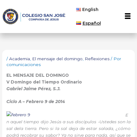
Ir
English
al
Men
contenido
Español
/
Academia
,
El mensaje del domingo
,
Reflexiones
/ Por
comunicaciones
EL MENSAJE DEL DOMINGO
V Domingo
del Tiempo Ordinario
Gabriel Jaime Pérez, S.J.
Ciclo A – Febrero 9 de 2014
E
n aquel tiempo dijo Jesús a sus discípulos -Ustedes son la
sal dela tierra. Pero si la sal deja de estar salada, ¿cómo
podrá recobrar su sabor? Ya no sirve para nada, así que se