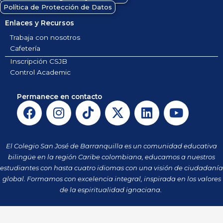
Política de Protección de Datos
Enlaces y Recursos
Trabaja con nosotros
Cafetería
Inscripción CSJB
Control Academic
Permanece en contacto
F
I
T
X
L
Y
a
n
i
-
i
o
c
s
k
t
n
u
e
t
t
w
k
t
El Colegio San José de Barranquilla es un comunidad educativa
b
a
o
i
e
u
bilingüe en la región Caribe colombiana, educamos a nuestros
o
g
k
t
d
b
estudiantes con hasta cuatro idiomas con una visión de ciudadanía
o
r
t
i
e
global. Formamos con excelencia integral, inspirada en los valores
k
a
de la espiritualidad ignaciana.
e
n
m
r