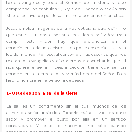
texto evangélico y todo el Sermón de la Montaña que
comprende los capítulos 5, 6 y 7 del Evangelio según san
Mateo, es invitado por Jesús mismo a ponerlas en práctica.
Jesús emplea imágenes de la vida cotidiana para definir lo
que están llamados a ser sus seguidores:
sal
y
luz
. Para
cumplir esta misión hay que profundizar en el
conocimiento de Jesucristo: Él es por excelencia la sal y la
luz del mundo. Por eso, al contemplar las escenas que nos
relatan los evangelios y disponernos a escuchar lo que Él
nos quiere enseñar, nuestra petición tiene que ser un
conocimiento interno cada vez más hondo del Señor, Dios
hecho hombre en la persona de Jesús.
1.- Ustedes son la sal de la tierra
La sal es un condimento sin el cual muchos de los
alimentos serían insípidos. Ponerle
sal
a la vida es darle
sabor y promover el gusto por ella en un sentido
constructivo. Y esto lo hacemos no sólo cuando
acogemos, sino también cuando comunicamos el mensaje