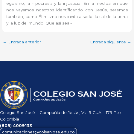
egoísmo, la hipocresía y la injusticia. En la medida en que
nos vayamos nosotros identificando con Jesús, seremos
también, como Él mismo nos invita a serlo, la sal de la tierra
y la luz del mundo. Que así sea.-
←
Entrada anterior
Entrada siguiente
→
Colegio San José – Compañía de Jesús, Vía 5 CUA – 175 Pto
Colombia
(605)
4009133
comunicaciones@colsanjose.edu.co