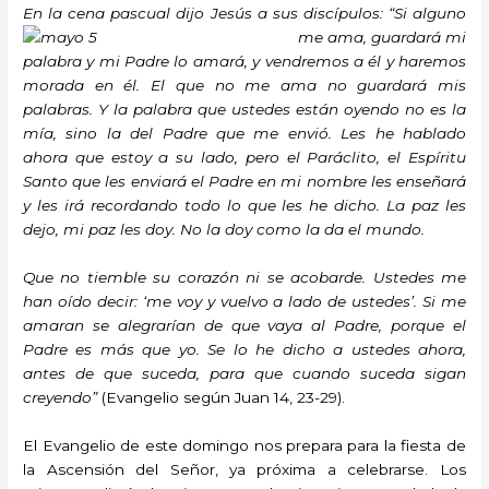
En la cena pascual dijo Jesús a sus discípulos: “Si
alguno
me ama, guardará mi
palabra y mi Padre lo amará, y vendremos a él y haremos
morada en él. El que no me ama no guardará mis
palabras. Y la palabra que ustedes están oyendo no es la
mía, sino la del Padre que me envió. Les he hablado
ahora que estoy a su lado, pero el Paráclito, el Espíritu
Santo que les enviará el Padre en mi nombre les enseñará
y les irá recordando todo lo que les he dicho.
La paz les
dejo, mi paz les doy. No la doy como la da el mundo.
Que no tiemble su corazón ni se acobarde. Ustedes me
han oído decir: ‘me voy y vuelvo a lado de ustedes’. Si me
amaran se alegrarían de que vaya al Padre, porque el
Padre es más que yo. Se lo he dicho a ustedes ahora,
antes de que suceda, para que cuando suceda sigan
creyendo”
(Evangelio según Juan 14, 23-29).
El Evangelio de este domingo nos prepara para la fiesta de
la Ascensión del Señor, ya próxima a celebrarse. Los