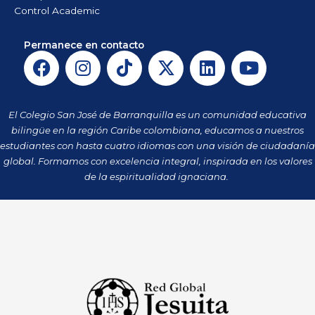
Control Academic
Permanece en contacto
F
I
T
X
L
Y
a
n
i
-
i
o
c
s
k
t
n
u
e
t
t
w
k
t
El Colegio San José de Barranquilla es un comunidad educativa
b
a
o
i
e
u
bilingüe en la región Caribe colombiana, educamos a nuestros
o
g
k
t
d
b
estudiantes con hasta cuatro idiomas con una visión de ciudadanía
o
r
t
i
e
global. Formamos con excelencia integral, inspirada en los valores
k
a
de la espiritualidad ignaciana.
e
n
m
r