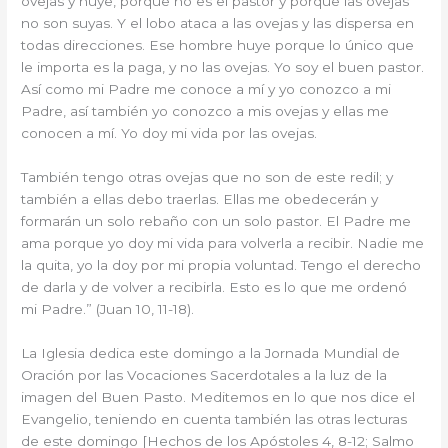
ovejas y huye, porque no es el pastor y porque las ovejas
no son suyas. Y el lobo ataca a las ovejas y las dispersa en
todas direcciones. Ese hombre huye porque lo único que
le importa es la paga, y no las ovejas. Yo soy el buen pastor.
Así como mi Padre me conoce a mí y yo conozco a mi
Padre, así también yo conozco a mis ovejas y ellas me
conocen a mí. Yo doy mi vida por las ovejas.
También tengo otras ovejas que no son de este redil; y
también a ellas debo traerlas. Ellas me obedecerán y
formarán un solo rebaño con un solo pastor. El Padre me
ama porque yo doy mi vida para volverla a recibir. Nadie me
la quita, yo la doy por mi propia voluntad. Tengo el derecho
de darla y de volver a recibirla. Esto es lo que me ordenó
mi Padre.” (Juan 10, 11-18).
La Iglesia dedica este domingo a la Jornada Mundial de
Oración por las Vocaciones Sacerdotales a la luz de la
imagen del Buen Pasto. Meditemos en lo que nos dice el
Evangelio, teniendo en cuenta también las otras lecturas
de este domingo [Hechos de los Apóstoles 4, 8-12; Salmo