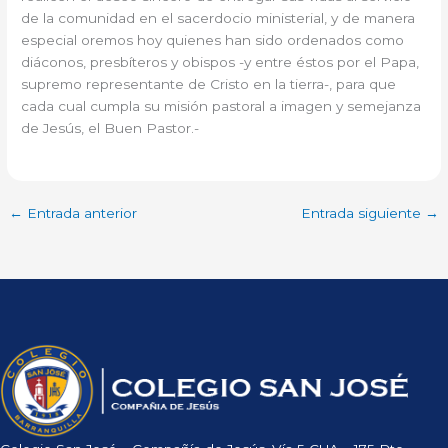
de la comunidad en el sacerdocio ministerial, y de manera
especial oremos hoy quienes han sido ordenados como
diáconos, presbíteros y obispos -y entre éstos por el Papa,
supremo representante de Cristo en la tierra-, para que
cada cual cumpla su misión pastoral a imagen y semejanza
de Jesús, el Buen Pastor.-
←
Entrada anterior
Entrada siguiente
→