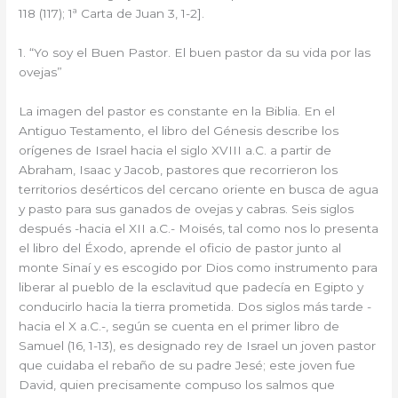
118 (117); 1ª Carta de Juan 3, 1-2].
1. “Yo soy el Buen Pastor. El buen pastor da su vida por las
ovejas”
La imagen del pastor es constante en la Biblia. En el
Antiguo Testamento, el libro del Génesis describe los
orígenes de Israel hacia el siglo XVIII a.C. a partir de
Abraham, Isaac y Jacob, pastores que recorrieron los
territorios desérticos del cercano oriente en busca de agua
y pasto para sus ganados de ovejas y cabras. Seis siglos
después -hacia el XII a.C.- Moisés, tal como nos lo presenta
el libro del Éxodo, aprende el oficio de pastor junto al
monte Sinaí y es escogido por Dios como instrumento para
liberar al pueblo de la esclavitud que padecía en Egipto y
conducirlo hacia la tierra prometida. Dos siglos más tarde -
hacia el X a.C.-, según se cuenta en el primer libro de
Samuel (16, 1-13), es designado rey de Israel un joven pastor
que cuidaba el rebaño de su padre Jesé; este joven fue
David, quien precisamente compuso los salmos que