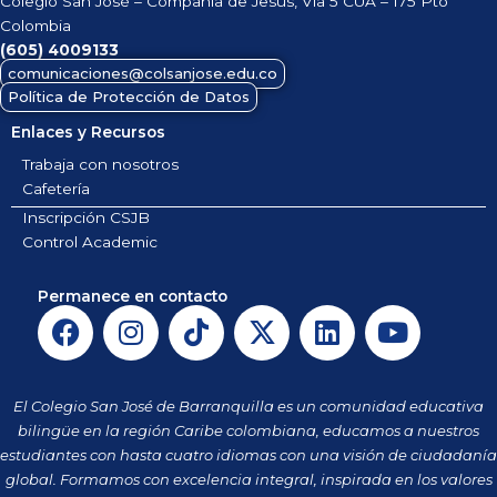
Colegio San José – Compañía de Jesús, Vía 5 CUA – 175 Pto
Colombia
(605)
4009133
comunicaciones@colsanjose.edu.co
Política de Protección de Datos
Enlaces y Recursos
Trabaja con nosotros
Cafetería
Inscripción CSJB
Control Academic
Permanece en contacto
F
I
T
X
L
Y
a
n
i
-
i
o
c
s
k
t
n
u
e
t
t
w
k
t
El Colegio San José de Barranquilla es un comunidad educativa
b
a
o
i
e
u
bilingüe en la región Caribe colombiana, educamos a nuestros
o
g
k
t
d
b
estudiantes con hasta cuatro idiomas con una visión de ciudadanía
o
r
t
i
e
global. Formamos con excelencia integral, inspirada en los valores