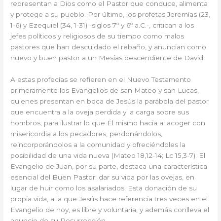
representan a Dios como el Pastor que conduce, alimenta
y protege a su pueblo. Por último, los profetas Jeremías (23,
1-6) y Ezequiel (34, 1-31) -siglos 7º y 6º a.C.-, critican a los
jefes políticos y religiosos de su tiempo como malos
pastores que han descuidado el rebaño, y anuncian como
nuevo y buen pastor a un Mesías descendiente de David.
A estas profecías se refieren en el Nuevo Testamento
primeramente los Evangelios de san Mateo y san Lucas,
quienes presentan en boca de Jesús la parábola del pastor
que encuentra a la oveja perdida y la carga sobre sus
hombros, para ilustrar lo que Él mismo hacia al acoger con
misericordia a los pecadores, perdonándolos,
reincorporándolos a la comunidad y ofreciéndoles la
posibilidad de una vida nueva (Mateo 18,12-14; Lc 15,3-7). El
Evangelio de Juan, por su parte, destaca una característica
esencial del Buen Pastor: dar su vida por las ovejas, en
lugar de huir como los asalariados. Esta donación de su
propia vida, a la que Jesús hace referencia tres veces en el
Evangelio de hoy, es libre y voluntaria, y además conlleva el
anuncio de su Resurrección.