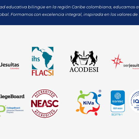
dad educativa bilingüe en la región Caribe colombiana, educamos a 
obal. Formamos con excelencia integral, inspirada en los valores de 