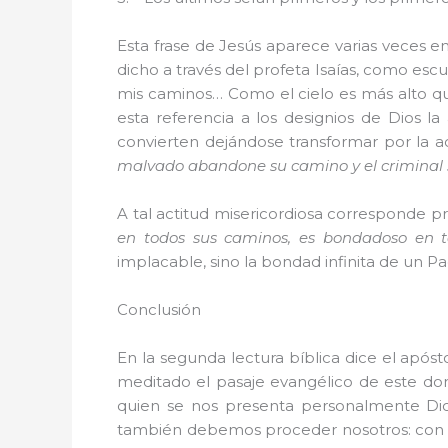
Esta frase de Jesús aparece varias veces e
dicho a través del profeta Isaías, como esc
mis caminos… Como el cielo es más alto que
esta referencia a los designios de Dios l
convierten dejándose transformar por la ac
malvado abandone su camino y el criminal su
A tal actitud misericordiosa corresponde p
en todos sus caminos, es bondadoso en t
implacable, sino la bondad infinita de un P
Conclusión
En la segunda lectura bíblica dice el após
meditado el pasaje evangélico de este dom
quien se nos presenta personalmente Dio
también debemos proceder nosotros: con u