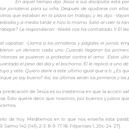
En aquel tiempo dijo Jesús a sus discípulos esta par
tar jornaleros para su viña. Después de ajustarse con ello
otros que estaban en la plaza sin trabajo, y les dijo: -Vaya
diodía y a media tarde e hizo lo mismo. Salió al caer la tar
rabajar? Le respondieron: -Nadie nos ha contratado. Y Él le
 al capataz: -Llama a los jornaleros y págales el jornal, e
cibieron un denario cada uno. Cuando llegaron los primer
tonces se pusieron a protestar contra el amo: -Estos últ
ntado el peso del día y el bochorno. Él le replicó a uno de 
yo y vete. Quiero darle a este último igual que a ti. ¿Es qu
que yo soy bueno? Así, los últimos serán los primeros y los p
a predicación de Jesús es su insistencia en que la acción sa
sa. Esto quiere decir que nosotros, por buenos y justos q
hacemos.
elio de hoy. Meditemos en lo que nos enseña esta paráb
Salmo 142 (141), 2-3. 8-9. 17-18; Filipenses 1, 20c-24. 27].