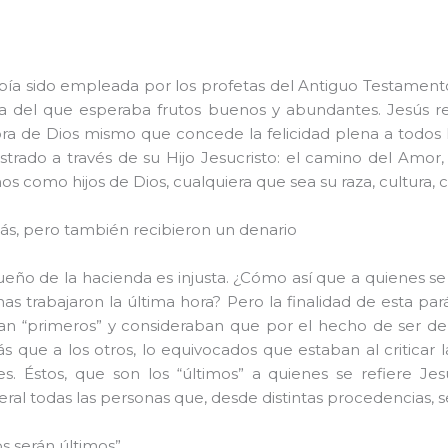
bía sido empleada por los profetas del Antiguo Testamento
a del que esperaba frutos buenos y abundantes. Jesús r
ora de Dios mismo que concede la felicidad plena a todos l
rado a través de su Hijo Jesucristo: el camino del Amor,
 como hijos de Dios, cualquiera que sea su raza, cultura, c
ás, pero también recibieron un denario
ueño de la hacienda es injusta. ¿Cómo así que a quienes s
s trabajaron la última hora? Pero la finalidad de esta p
eían “primeros” y consideraban que por el hecho de ser de
que a los otros, lo equivocados que estaban al criticar 
Éstos, que son los “últimos” a quienes se refiere Jesús,
eral todas las personas que, desde distintas procedencias, 
os serán últimos”