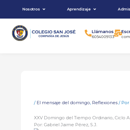
Ir
Nosotros
Aprendizaje
Admis
al
contenido
Llámanos
Esc
6054009133
comu
/
El mensaje del domingo
,
Reflexiones
/ Po
XXV Domingo del Tiempo Ordinario, Ciclo A
Por: Gabriel Jaime Pérez, S.J.