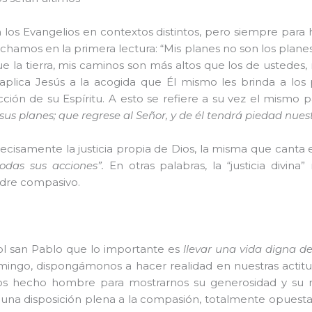
n los Evangelios en contextos distintos, pero siempre para
uchamos en la primera lectura: “Mis planes no son los plan
 la tierra, mis caminos son más altos que los de ustedes, 
a aplica Jesús a la acogida que Él mismo les brinda a los
ción de su Espíritu. A esto se refiere a su vez el mismo pa
s planes; que regrese al Señor, y de él tendrá piedad nuestr
recisamente la justicia propia de Dios, la misma que canta
odas sus acciones”.
En otras palabras, la “justicia divina
adre compasivo.
tol san Pablo que lo importante es
llevar una vida digna de
ingo, dispongámonos a hacer realidad en nuestras actitu
s hecho hombre para mostrarnos su generosidad y su mise
na disposición plena a la compasión, totalmente opuesta 