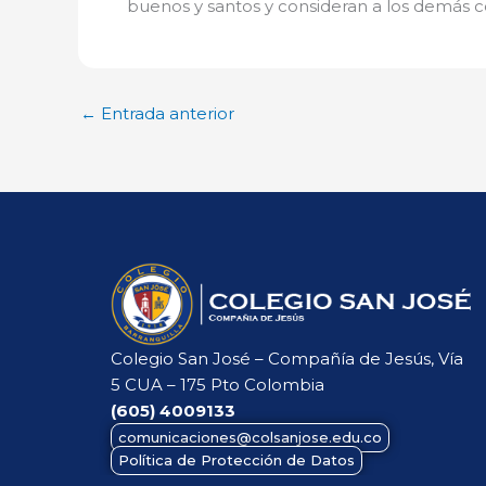
buenos y santos y consideran a los demá
←
Entrada anterior
Colegio San José – Compañía de Jesús, Vía
5 CUA – 175 Pto Colombia
(605)
4009133
comunicaciones@colsanjose.edu.co
Política de Protección de Datos