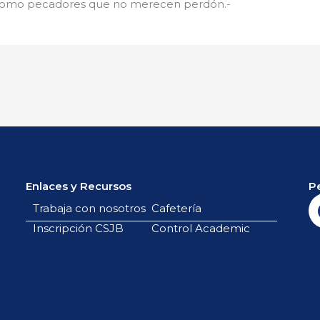
s como pecadores que no merecen perdón.-
Enlaces y Recursos
P
Trabaja con nosotros
Cafetería
Inscripción CSJB
Control Academic