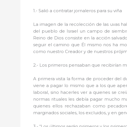
1.- Salió a contratar jornaleros para su viña
La imagen de la recolección de las uvas ha
del pueblo de Israel un campo de siembr
Reino de Dios consiste en la acción salvad
seguir el camino que Él mismo nos ha most
como nuestro Creador y de nuestros prójimos
2.- Los primeros pensaban que recibirían m
A primera vista la forma de proceder del d
viene a pagar lo mismo que a los que apena
laboral, sino hacerles ver a quienes se cr
normas rituales les debía pagar mucho más 
quienes ellos rechazaban como pecadores. 
marginados sociales, los excluidos, y en gen
3.- “Los últimos serán primeros y los primer