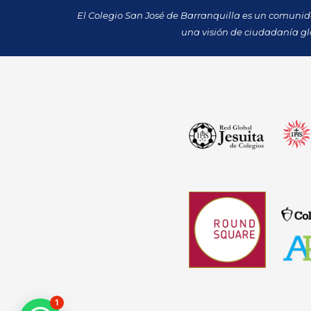
El Colegio San José de Barranquilla es un comuni
una visión de ciudadanía gl
1