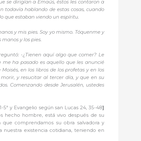
ue se dirigían a Emaús, éstos les contaron a
an todavía hablando de estas cosas, cuando
do que estaban viendo un espíritu.
 manos y mis pies. Soy yo mismo. Tóquenme y
s manos y los pies.
preguntó: -¿Tienen aquí algo que comer? Le
que me ha pasado es aquello que les anuncié
oisés, en los libros de los profetas y en los
morir, y resucitar al tercer día, y que en su
ados. Comenzando desde Jerusalén, ustedes
, 1-5ª y Evangelio según san Lucas 24, 35-48
]
Dios hecho hombre, está vivo después de su
ra que comprendamos su obra salvadora y
nuestra existencia cotidiana, teniendo en