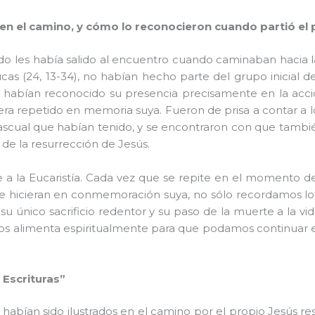
 en el camino, y cómo lo reconocieron cuando
partió
el
tado les había salido al encuentro cuando caminaban hacia 
s (24, 13-34), no habían hecho parte del grupo inicial d
 habían reconocido su presencia precisamente en la acci
ra repetido en memoria suya. Fueron de prisa a contar a lo
ascual que habían tenido, y se encontraron con que tambi
 de la resurrección de Jesús.
re a la Eucaristía. Cada vez que se repite en el momento d
ue hicieran en conmemoración suya, no sólo recordamos lo 
, su único sacrificio redentor y su paso de la muerte a la 
s alimenta espiritualmente para que podamos continuar e
 Escrituras”
 habían sido ilustrados en el camino por el propio Jesús r