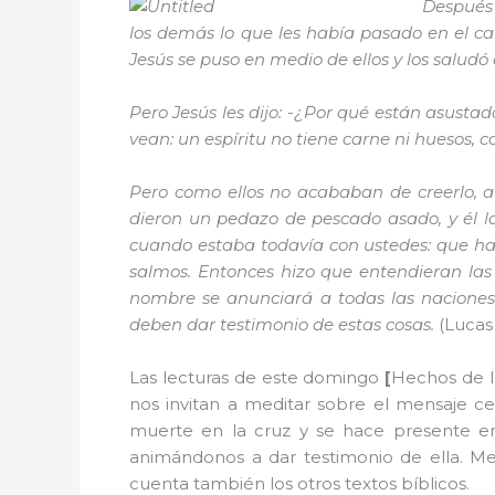
Después 
los demás lo que les había pasado en el c
Jesús se puso en medio de ellos y los saludó
Pero Jesús les dijo: -¿Por qué están asust
vean: un espíritu no tiene carne ni huesos, c
Pero como ellos no acababan de creerlo, a
dieron un pedazo de pescado asado, y él lo
cuando estaba todavía con ustedes: que había
salmos. Entonces hizo que entendieran las Es
nombre se anunciará a todas las naciones
deben dar testimonio de estas cosas.
(Lucas 
Las lecturas de este domingo
[
Hechos de lo
nos invitan a meditar sobre el mensaje ce
muerte en la cruz y se hace presente e
animándonos a dar testimonio de ella. Me
cuenta también los otros textos bíblicos.