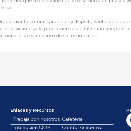
to tenemos que manifestarlo con el testimonio de nuestra 
istía.
entendimiento comunicándonos su Espíritu Santo, para qu
ambién lo vivamos y lo proclamemos de tal modo que, como 
timonio claro y luminoso de su resurrección.-
Enlaces y Recursos
P
Trabaja con nosotros
Cafetería
Inscripción CSJB
Control Academic