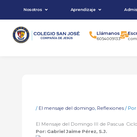
Ir
Nosotros
Aprendizaje
Admis
al
contenido
Llámanos
Esc
6054009133
comu
/
El mensaje del domingo
,
Reflexiones
/ Po
El Mensaje del Domingo III de Pascua Cicl
Por: Gabriel Jaime Pérez, S.J.