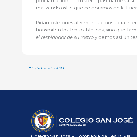
proclamación del misterio pascual de Cris
realizando así lo que celebramos en la Eucar
Pidámosle pues al Señor que nos abra el 
transmiten los textos bíblicos, sino que t
el resplandor de su rostro
y demos así un tes
←
Entrada anterior
Colegio San José – Compañía de Jesús, Vía