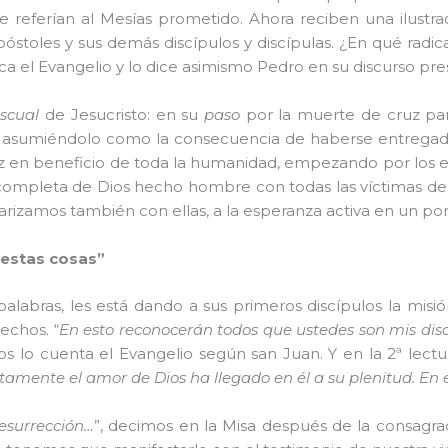
 referían al Mesías prometido. Ahora reciben una ilustra
toles y sus demás discípulos y discípulas. ¿En qué radic
ica el Evangelio y lo dice asimismo Pedro en su discurso pr
ascual
de Jesucristo: en su
paso
por la muerte de cruz para
no asumiéndolo como la consecuencia de haberse entregado
paz en beneficio de toda la humanidad, empezando por los ex
 completa de Dios hecho hombre con todas las víctimas de la 
darizamos también con ellas, a la esperanza activa en un porv
 estas cosas”
alabras, les está dando a sus primeros discípulos la misi
echos. “
En esto reconocerán todos que ustedes son mis disc
s lo cuenta el Evangelio según san Juan. Y en la 2ª lectu
rtamente el amor de Dios ha llegado en él a su plenitud. E
esurrección…
”, decimos en la Misa después de la consagrac