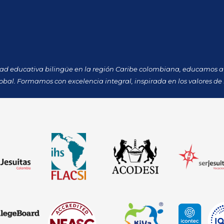
dad educativa bilingüe en la región Caribe colombiana, educamos a 
obal. Formamos con excelencia integral, inspirada en los valores de 