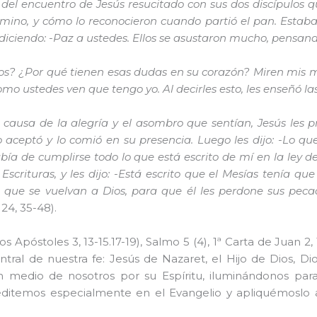
del encuentro de Jesús resucitado con sus dos discípulos q
amino, y cómo lo reconocieron cuando partió el pan. Estab
 diciendo: -Paz a ustedes. Ellos se asustaron mucho, pensan
ados? ¿Por qué tienen esas dudas en su corazón? Miren mis
omo ustedes ven que tengo yo. Al decirles esto, les enseñó la
 causa de la alegría y el asombro que sentían, Jesús les 
 aceptó y lo comió en su presencia. Luego les dijo: -Lo 
 de cumplirse todo lo que está escrito de mí en la ley de M
crituras, y les dijo: -Está escrito que el Mesías tenía que 
 que se vuelvan a Dios, para que él les perdone sus pec
24, 35-48).
s Apóstoles 3, 13-15.17-19), Salmo 5 (4), 1ª Carta de Juan 2
ntral de nuestra fe: Jesús de Nazaret, el Hijo de Dios, 
n medio de nosotros por su Espíritu, iluminándonos pa
ditemos especialmente en el Evangelio y apliquémoslo a 