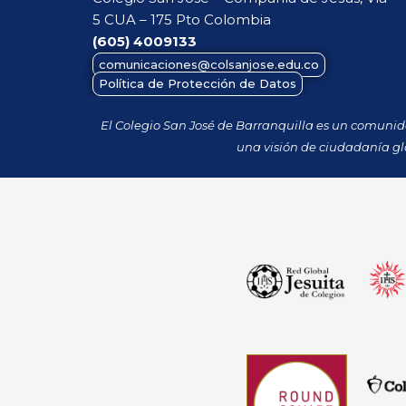
5 CUA – 175 Pto Colombia
(605)
4009133
comunicaciones@colsanjose.edu.co
Política de Protección de Datos
El Colegio San José de Barranquilla es un comuni
una visión de ciudadanía gl