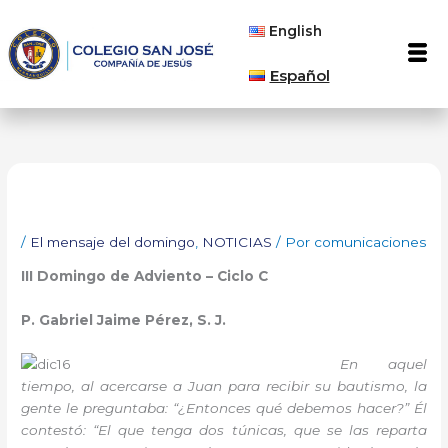
Ir
English
al
Men
contenido
Español
/
El mensaje del domingo
,
NOTICIAS
/ Por
comunicaciones
II
I Domingo de Adviento – Ciclo C
P. Gabriel Jaime Pérez, S. J.
En aquel
tiempo, al acercarse a Juan para recibir su bautismo, la
gente le preguntaba: “¿Entonces qué debemos hacer?” Él
contestó: “El que tenga dos túnicas, que se las reparta