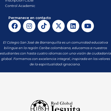
Inscripción CSJB
Control Academic
Permanece en contacto
F
I
T
X
L
Y
a
n
i
-
i
o
c
s
k
t
n
u
e
t
t
w
k
t
El Colegio San José de Barranquilla es un comunidad educativa
b
a
o
i
e
u
bilingüe en la región Caribe colombiana, educamos a nuestros
o
g
k
t
d
b
estudiantes con hasta cuatro idiomas con una visión de ciudadanía
o
r
t
i
e
global. Formamos con excelencia integral, inspirada en los valores
k
a
de la espiritualidad ignaciana.
e
n
m
r