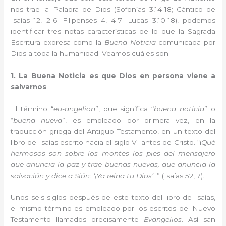
nos trae la Palabra de Dios (Sofonías 3,14-18; Cántico de
Isaías 12, 2-6; Filipenses 4, 4-7; Lucas 3,10-18), podemos
identificar tres notas características de lo que la Sagrada
Escritura expresa como la
Buena Noticia
comunicada por
Dios a toda la humanidad. Veamos cuáles son.
1.
La Buena Noticia es que Dios en persona viene a
salvarnos
El término “
eu-angelion
”, que significa “
buena noticia
” o
“
buena nueva
”, es empleado por primera vez, en la
traducción griega del Antiguo Testamento, en un texto del
libro de Isaías escrito hacia el siglo VI antes de Cristo. “¡
Qué
hermosos son sobre los montes los pies del mensajero
que anuncia la paz y trae
buenas nuevas, que anuncia la
salvación y dice a Sión: ‘¡Ya reina tu Dios’
! ” (Isaías 52, 7).
Unos seis siglos después de este texto del libro de Isaías,
el mismo término es empleado por los escritos del Nuevo
Testamento llamados precisamente
Evangelios
. Así san