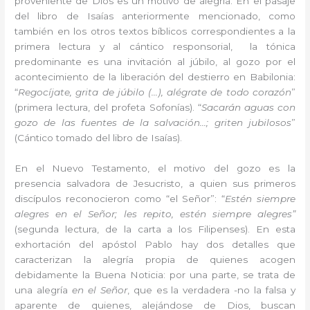
proveniente de Dios es un motivo de alegría. En el pasaje
del libro de Isaías anteriormente mencionado, como
también en los otros textos bíblicos correspondientes a la
primera lectura y al cántico responsorial, la tónica
predominante es una invitación al júbilo, al gozo por el
acontecimiento de la liberación del destierro en Babilonia:
“
Regocíjate, grita de júbilo (…), alégrate de todo corazón
”
(primera lectura, del profeta Sofonías). “
Sacarán aguas con
gozo de las fuentes de la salvación…; griten jubilosos
”
(Cántico tomado del libro de Isaías).
En el Nuevo Testamento, el motivo del gozo es la
presencia salvadora de Jesucristo, a quien sus primeros
discípulos reconocieron como “el Señor”: “
Estén siempre
alegres en el Señor; les repito, estén siempre alegres”
(segunda lectura, de la carta a los Filipenses). En esta
exhortación del apóstol Pablo hay dos detalles que
caracterizan la alegría propia de quienes acogen
debidamente la Buena Noticia: por una parte, se trata de
una alegría
en el Señor
, que es la verdadera -no la falsa y
aparente de quienes, alejándose de Dios, buscan