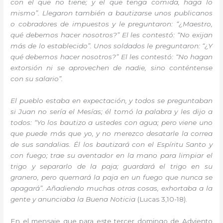
con el que no tiene; y el que tenga comida, haga lo
mismo”. Llegaron también a bautizarse unos publicanos
o cobradores de impuestos y le preguntaron: “¿Maestro,
qué debemos hacer nosotros?” El les contestó: “No exijan
más de lo establecido”. Unos soldados le preguntaron: “¿Y
qué debemos hacer nosotros?” El les contestó: “No hagan
extorsión ni se aprovechen de nadie, sino conténtense
con su salario”.
El pueblo estaba en expectación, y todos se preguntaban
si Juan no sería el Mesías; él tomó la palabra y les dijo a
todos: “Yo los bautizo a ustedes con agua; pero viene uno
que puede más que yo, y no merezco desatarle la correa
de sus sandalias. Él los bautizará con el Espíritu Santo y
con fuego; trae su aventador en la mano para limpiar el
trigo y separarlo de la paja; guardará el trigo en su
granero, pero quemará la paja en un fuego que nunca se
apagará”. Añadiendo muchas otras cosas, exhortaba a la
gente y anunciaba la Buena Noticia
(Lucas 3,10-18).
En el mensaje que para este tercer domingo de Adviento