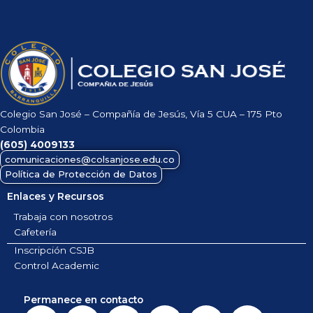
Colegio San José – Compañía de Jesús, Vía 5 CUA – 175 Pto
Colombia
(605)
4009133
comunicaciones@colsanjose.edu.co
Política de Protección de Datos
Enlaces y Recursos
Trabaja con nosotros
Cafetería
Inscripción CSJB
Control Academic
Permanece en contacto
F
I
T
X
L
Y