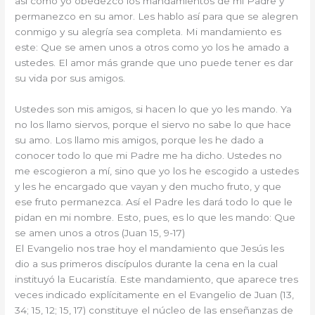
así como yo obedezco los mandamientos de mi Padre y
permanezco en su amor. Les hablo así para que se alegren
conmigo y su alegría sea completa. Mi mandamiento es
este: Que se amen unos a otros como yo los he amado a
ustedes. El amor más grande que uno puede tener es dar
su vida por sus amigos.
Ustedes son mis amigos, si hacen lo que yo les mando. Ya
no los llamo siervos, porque el siervo no sabe lo que hace
su amo. Los llamo mis amigos, porque les he dado a
conocer todo lo que mi Padre me ha dicho. Ustedes no
me escogieron a mí, sino que yo los he escogido a ustedes
y les he encargado que vayan y den mucho fruto, y que
ese fruto permanezca. Así el Padre les dará todo lo que le
pidan en mi nombre. Esto, pues, es lo que les mando: Que
se amen unos a otros (Juan 15, 9-17)
El Evangelio nos trae hoy el mandamiento que Jesús les
dio a sus primeros discípulos durante la cena en la cual
instituyó la Eucaristía. Este mandamiento, que aparece tres
veces indicado explícitamente en el Evangelio de Juan (13,
34; 15, 12; 15, 17) constituye el núcleo de las enseñanzas de