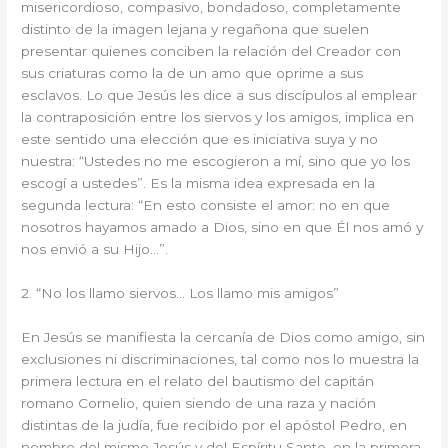
misericordioso, compasivo, bondadoso, completamente
distinto de la imagen lejana y regañona que suelen
presentar quienes conciben la relación del Creador con
sus criaturas como la de un amo que oprime a sus
esclavos. Lo que Jesús les dice a sus discípulos al emplear
la contraposición entre los siervos y los amigos, implica en
este sentido una elección que es iniciativa suya y no
nuestra: “Ustedes no me escogieron a mí, sino que yo los
escogí a ustedes”. Es la misma idea expresada en la
segunda lectura: “En esto consiste el amor: no en que
nosotros hayamos amado a Dios, sino en que Él nos amó y
nos envió a su Hijo…”.
2. “No los llamo siervos… Los llamo mis amigos”
En Jesús se manifiesta la cercanía de Dios como amigo, sin
exclusiones ni discriminaciones, tal como nos lo muestra la
primera lectura en el relato del bautismo del capitán
romano Cornelio, quien siendo de una raza y nación
distintas de la judía, fue recibido por el apóstol Pedro, en
nombre del mismo Jesús y del Espíritu Santo, en la primera