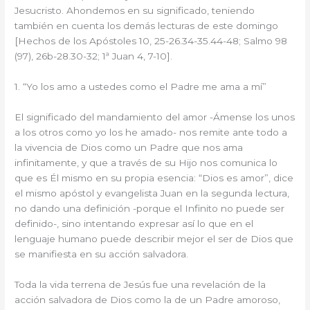
Jesucristo. Ahondemos en su significado, teniendo
también en cuenta los demás lecturas de este domingo
[Hechos de los Apóstoles 10, 25-26.34-35.44-48; Salmo 98
(97), 26b-28.30-32; 1ª Juan 4, 7-10].
1. “Yo los amo a ustedes como el Padre me ama a mí”
El significado del mandamiento del amor -Ámense los unos
a los otros como yo los he amado- nos remite ante todo a
la vivencia de Dios como un Padre que nos ama
infinitamente, y que a través de su Hijo nos comunica lo
que es Él mismo en su propia esencia: “Dios es amor”, dice
el mismo apóstol y evangelista Juan en la segunda lectura,
no dando una definición -porque el Infinito no puede ser
definido-, sino intentando expresar así lo que en el
lenguaje humano puede describir mejor el ser de Dios que
se manifiesta en su acción salvadora.
Toda la vida terrena de Jesús fue una revelación de la
acción salvadora de Dios como la de un Padre amoroso,