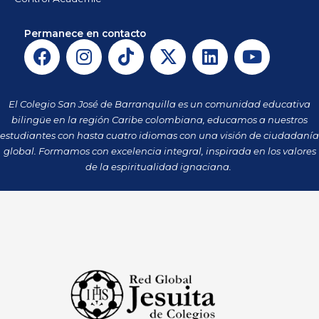
Permanece en contacto
F
I
T
X
L
Y
a
n
i
-
i
o
c
s
k
t
n
u
e
t
t
w
k
t
El Colegio San José de Barranquilla es un comunidad educativa
b
a
o
i
e
u
bilingüe en la región Caribe colombiana, educamos a nuestros
o
g
k
t
d
b
estudiantes con hasta cuatro idiomas con una visión de ciudadanía
o
r
t
i
e
global. Formamos con excelencia integral, inspirada en los valores
k
a
de la espiritualidad ignaciana.
e
n
m
r