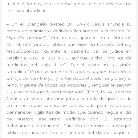
múltiples formas, esto se debe a que tales enseñanzas no
han sido atendidas.
– En el Evangelio (Mateo 24, 37-44), Jesús anuncia su
propio advenimiento definitivo llamándose a sí mismo “
el
Hijo del hombre
”, término que aparece en el libro de
Daniel, otro profeta bíblico que vivió en tiempos del rey
Nabucodonosor durante el destierro de los judíos en
Babilonia -602 a 538 a.C.-, aunque dicho libro es de
mediados del siglo II a.C. Daniel relata así su visión
simbólica: “
Vi que venía entre las nubes alguien parecido a
un hijo de hombre (…), y le fue dado el poder, la gloria y el
reino, y gente de todas las naciones y lenguas le servían
(…) y su reino jamás será destruido
” (Dn 7, 13-14). Recurre
Jesús asimismo a otras imágenes, como la de quien cuida
en la noche que su casa no sea asaltada, para invitarnos a
permanecer vigilantes de modo que, cuando llegue el día
de nuestro encuentro definitivo con Él, estemos
debidamente preparados. Para ello se remite a la imagen
bíblica del arca de Noé en tiempos del diluvio, según el