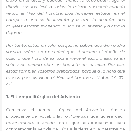
entró en el arca; y cuando menos lo esperaban llegó el
diluvio y se los llevó a todos; lo mismo sucederá cuando
venga el Hijo del hombre: Dos hombres estarán en el
campo: a uno se lo llevarán y a otro lo dejarán; dos
mujeres estarán moliendo: a una se la llevarán y a otra la
dejarán.
Por tanto, estad en vela, porque no sabéis qué día vendrá
vuestro Señor. Comprended que si supiera el dueño de
casa a qué hora de la noche viene el ladrón, estaría en
vela y no dejaría abrir un boquete en su casa. Por eso,
estad también vosotros preparados, porque a la hora que
menos penséis viene el Hijo del hombre.»
(Mateo 24, 37-
44).
1. El tiempo litúrgico del Adviento
Comienza el tiempo litúrgico del
Adviento
-término
procedente del vocablo latino
Adventus
que quiere decir
advenimiento
o
venida
– en el que nos preparamos para
conmemorar la venida de Dios a la tierra en la persona de