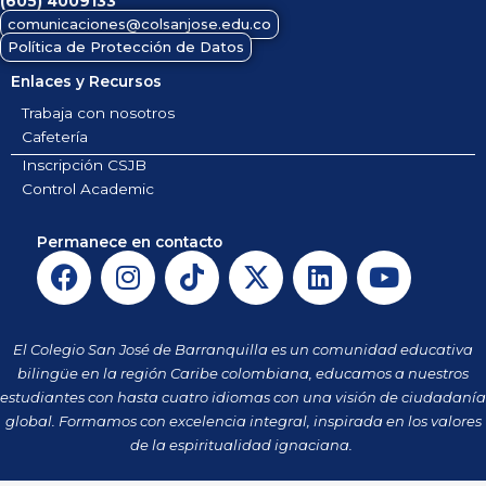
(605)
4009133
comunicaciones@colsanjose.edu.co
Política de Protección de Datos
Enlaces y Recursos
Trabaja con nosotros
Cafetería
Inscripción CSJB
Control Academic
Permanece en contacto
F
I
T
X
L
Y
a
n
i
-
i
o
c
s
k
t
n
u
e
t
t
w
k
t
El Colegio San José de Barranquilla es un comunidad educativa
b
a
o
i
e
u
bilingüe en la región Caribe colombiana, educamos a nuestros
o
g
k
t
d
b
estudiantes con hasta cuatro idiomas con una visión de ciudadanía
o
r
t
i
e
global. Formamos con excelencia integral, inspirada en los valores
k
a
de la espiritualidad ignaciana.
e
n
m
r