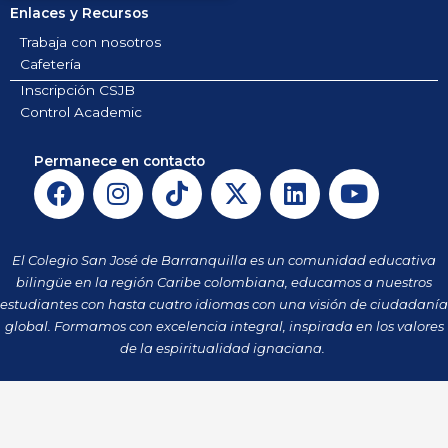
Enlaces y Recursos
Trabaja con nosotros
Cafetería
Inscripción CSJB
Control Academic
Permanece en contacto
F
I
T
X
L
Y
a
n
i
-
i
o
c
s
k
t
n
u
e
t
t
w
k
t
El Colegio San José de Barranquilla es un comunidad educativa
b
a
o
i
e
u
bilingüe en la región Caribe colombiana, educamos a nuestros
o
g
k
t
d
b
estudiantes con hasta cuatro idiomas con una visión de ciudadanía
o
r
t
i
e
global. Formamos con excelencia integral, inspirada en los valores
k
a
de la espiritualidad ignaciana.
e
n
m
r