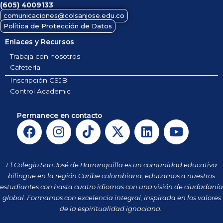
(605)
4009133
comunicaciones@colsanjose.edu.co
Política de Protección de Datos
Enlaces y Recursos
Trabaja con nosotros
Cafetería
Inscripción CSJB
Control Academic
Permanece en contacto
F
I
T
X
L
Y
a
n
i
-
i
o
c
s
k
t
n
u
e
t
t
w
k
t
El Colegio San José de Barranquilla es un comunidad educativa
b
a
o
i
e
u
bilingüe en la región Caribe colombiana, educamos a nuestros
o
g
k
t
d
b
estudiantes con hasta cuatro idiomas con una visión de ciudadanía
o
r
t
i
e
global. Formamos con excelencia integral, inspirada en los valores
k
a
de la espiritualidad ignaciana.
e
n