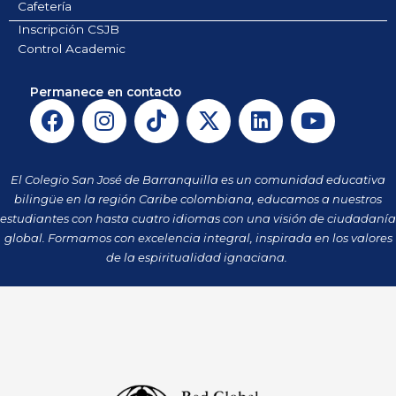
Cafetería
Inscripción CSJB
Control Academic
Permanece en contacto
F
I
T
X
L
Y
a
n
i
-
i
o
c
s
k
t
n
u
e
t
t
w
k
t
El Colegio San José de Barranquilla es un comunidad educativa
b
a
o
i
e
u
bilingüe en la región Caribe colombiana, educamos a nuestros
o
g
k
t
d
b
estudiantes con hasta cuatro idiomas con una visión de ciudadanía
o
r
t
i
e
global. Formamos con excelencia integral, inspirada en los valores
k
a
de la espiritualidad ignaciana.
e
n
m
r