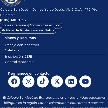
Colegio San José – Compañía de Jesús, Vía 5 CUA – 175 Pto
Colombia
(605)
4009133
comunicaciones@colsanjose.edu.co
Política de Protección de Datos
Enlaces y Recursos
Trabaja con nosotros
Cafetería
Inscripción CSJB
Control Academic
Permanece en contacto
F
I
T
X
L
Y
a
n
i
-
i
o
c
s
k
t
n
u
e
t
t
w
k
t
El Colegio San José de Barranquilla es un comunidad educativa
b
a
o
i
e
u
bilingüe en la región Caribe colombiana, educamos a nuestros
estudiantes con hasta cuatro idiomas con una visión de ciudadanía