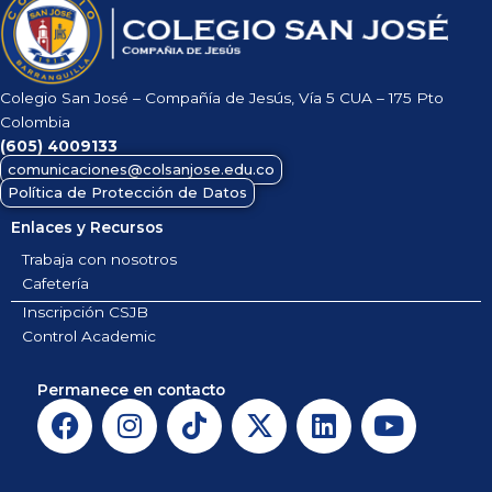
Colegio San José – Compañía de Jesús, Vía 5 CUA – 175 Pto
Colombia
(605)
4009133
comunicaciones@colsanjose.edu.co
Política de Protección de Datos
Enlaces y Recursos
Trabaja con nosotros
Cafetería
Inscripción CSJB
Control Academic
Permanece en contacto
F
I
T
X
L
Y
a
n
i
-
i
o
c
s
k
t
n
u